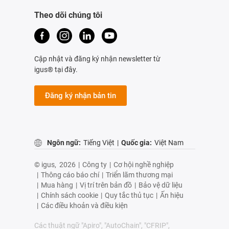
Theo dõi chúng tôi
Cập nhật và đăng ký nhận newsletter từ
igus® tại đây.
Đăng ký nhận bản tin
Ngôn ngữ:
Tiếng Việt
|
Quốc gia:
Việt Nam
© igus,
2026
|
Công ty
|
Cơ hội nghề nghiệp
|
Thông cáo báo chí
|
Triển lãm thương mại
|
Mua hàng
|
Vị trí trên bản đồ
|
Bảo vệ dữ liệu
|
Chính sách cookie
|
Quy tắc thủ tục
|
Ấn hiệu
|
Các điều khoản và điều kiện
Các thuật ngữ "Apiro", "AutoChain", "CFRIP",