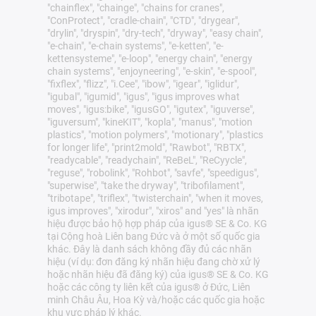
"chainflex", "chainge", "chains for cranes",
"ConProtect", "cradle-chain", "CTD", "drygear",
"drylin", "dryspin", "dry-tech", "dryway", "easy chain",
"e-chain", "e-chain systems", "e-ketten", "e-
kettensysteme", "e-loop", "energy chain", "energy
chain systems", "enjoyneering", "e-skin", "e-spool",
"fixflex", "flizz", "i.Cee", "ibow", "igear", "iglidur",
"igubal", "igumid", "igus", "igus improves what
moves", "igus:bike", "igusGO", "igutex", "iguverse",
"iguversum", "kineKIT", "kopla", "manus", "motion
plastics", "motion polymers", "motionary", "plastics
for longer life", "print2mold", "Rawbot", "RBTX",
"readycable", "readychain", "ReBeL", "ReCyycle",
"reguse", "robolink", "Rohbot", "savfe", "speedigus",
"superwise", "take the dryway", "tribofilament",
"tribotape", "triflex", "twisterchain", "when it moves,
igus improves", "xirodur", "xiros" and "yes" là nhãn
hiệu được bảo hộ hợp pháp của igus® SE & Co. KG
tại Cộng hoà Liên bang Đức và ở một số quốc gia
khác. Đây là danh sách không đầy đủ các nhãn
hiệu (ví dụ: đơn đăng ký nhãn hiệu đang chờ xử lý
hoặc nhãn hiệu đã đăng ký) của igus® SE & Co. KG
hoặc các công ty liên kết của igus® ở Đức, Liên
minh Châu Âu, Hoa Kỳ và/hoặc các quốc gia hoặc
khu vực pháp lý khác.