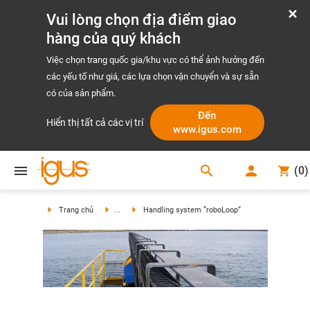
Vui lòng chọn địa điểm giao
hàng của quý khách
Việc chọn trang quốc gia/khu vực có thể ảnh hưởng đến
các yếu tố như giá, các lựa chọn vận chuyển và sự sẵn
có của sản phẩm.
Đến
Hiển thị tất cả các vị trí
www.igus.com
search
(
0
)
search
Trang chủ
...
Handling system ”roboLoop“