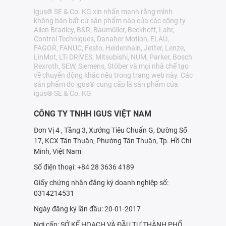
igus® SE & Co. KG xin nhấn mạnh rằng mình
không bán bất cứ sản phẩm nào của các công ty
Allen Bradley, B&R, Baumüller, Beckhoff, Lahr,
Control Techniques, Danaher Motion, ELAU,
FAGOR, FANUC, Festo, Heidenhain, Jetter, Lenze,
LinMot, LTi DRiVES, Mitsubishi, NUM, Parker, Bosch
Rexroth, SEW, Siemens, Stöber và mọi nhà chế tạo
về chuyển động khác nêu trong trang web này. Các
sản phẩm do igus® cung cấp là sản phẩm của
igus® SE & Co. KG
CÔNG TY TNHH IGUS VIỆT NAM
Đơn Vị 4 , Tầng 3, Xưởng Tiêu Chuẩn G, Đường Số
17, KCX Tân Thuận, Phường Tân Thuận, Tp. Hồ Chí
Minh, Việt Nam
Số điện thoại: +84 28 3636 4189
Giấy chứng nhận đăng ký doanh nghiệp số:
0314214531
Ngày đăng ký lần đầu: 20-01-2017
Nơi cấp: SỞ KẾ HOẠCH VÀ ÐẦU TƯ THÀNH PHỐ