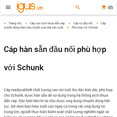
(0)
igus-icon-arrow-right
igus-icon-arrow-right
igus-icon-arrow-right
igus-icon-arrow
Trang chủ
Cáp cho xích nhựa dẫn cáp
Cáp có đầu nối
Cáp
igus-icon-arrow-right
truyền động theo tiêu chuẩn của nhà sản xuất
Phù hợp với Schunk
Cáp hàn sẵn đầu nối phù hợp
với Schunk
Cáp readycable® chất lượng cao với tuổi thọ đặc biệt dài, phù hợp
cho Schunk, được hàn sẵn để sử dụng trong hệ thống xích nhựa
dẫn cáp. Đặc biệt bền bỉ và chịu được ứng dụng chuyển động liên
tục. Để đảm bảo hiệu suất cao ngay cả trong các ứng dụng tải
trọng lớn, igus® thực hiện kiểm soát chất lượng nghiêm ngặt và