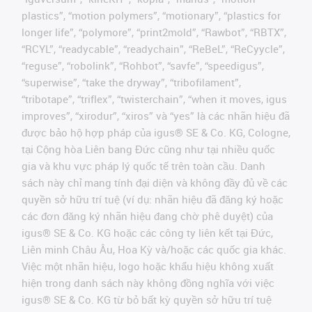
plastics”, “motion polymers”, “motionary”, “plastics for
longer life”, “polymore”, “print2mold”, “Rawbot”, “RBTX”,
“RCYL”, “readycable”, “readychain”, “ReBeL”, “ReCyycle”,
“reguse”, “robolink”, “Rohbot”, “savfe”, “speedigus”,
“superwise”, “take the dryway”, “tribofilament”,
“tribotape”, “triflex”, “twisterchain”, “when it moves, igus
improves”, “xirodur”, “xiros” và “yes” là các nhãn hiệu đã
được bảo hộ hợp pháp của igus® SE & Co. KG, Cologne,
tại Cộng hòa Liên bang Đức cũng như tại nhiều quốc
gia và khu vực pháp lý quốc tế trên toàn cầu. Danh
sách này chỉ mang tính đại diện và không đầy đủ về các
quyền sở hữu trí tuệ (ví dụ: nhãn hiệu đã đăng ký hoặc
các đơn đăng ký nhãn hiệu đang chờ phê duyệt) của
igus® SE & Co. KG hoặc các công ty liên kết tại Đức,
Liên minh Châu Âu, Hoa Kỳ và/hoặc các quốc gia khác.
Việc một nhãn hiệu, logo hoặc khẩu hiệu không xuất
hiện trong danh sách này không đồng nghĩa với việc
igus® SE & Co. KG từ bỏ bất kỳ quyền sở hữu trí tuệ