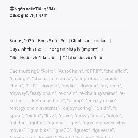
Ngôn ngữ:
Tiếng Việt
Quốc gia:
Việt Nam
©
igus, 2026
Bảo vệ dữ liệu
Chính sách cookie
Quy định thủ tục
Thông tin pháp lý (Imprint)
Điều khoản và Điều kiện
Cài đặt bảo vệ dữ liệu
Các thuật ngữ “Apiro”, “AutoChain”, “CFRIP”, “chainflex”,
“chainge”, “chains for cranes”, “conprotect”, “cradle-
chain”, “CTD”, “drygear”, “drylin”, “dryspin”, “dry-tech”,
“dryway”, “easy chain”, “e-chain”, “e-chain systems”, “e-
ketten”, “e-kettensysteme”, “e-loop”, “energy chain”,
“energy chain systems”, “enjoyneering”, “e-skin”, “e-
spool”, “fixflex”, “flizz”, “i.Cee”, “ibow”, “igear”, “iglide”,
“iglidur”, “igubal”, “igumid”, “igus”, “igus improves what
moves”, “igus:bike”, “igusGO”, “igutex”, “iguverse”,
“iguversum”, “kineKIT”, “kopla”, “manus”, “motion