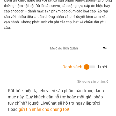
kiểm tra chức năng đối với tất cả sản phẩm readycable® tại phòng
thử nghiệm nội bộ. Dù là cáp servo, cáp động lực, cáp tín hiệu hay
cáp encoder – danh mục sản phẩm bao gồm các loại cáp lắp ráp
sẵn với nhiều tiêu chuẩn chứng nhận và phê duyệt kèm cam kết
vận hành. Không phát sinh chi phí cắt cáp, bất kể chiều dài yêu
cầu.
Danh sách
Lưới
Số lượng sản phẩm:
0
Rất tiếc, hiện tại chưa có sản phẩm nào trong danh
mục này. Quý khách cần hỗ trợ hoặc một giải pháp
tùy chỉnh? igus® LiveChat sẽ hỗ trợ ngay lập tức!
Hoặc
gửi tin nhắn cho chúng tôi!