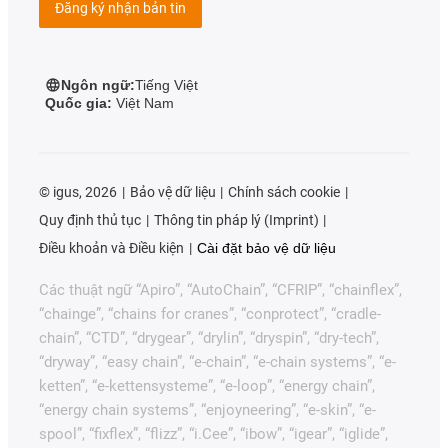
Đăng ký nhận bản tin
Ngôn ngữ:
Tiếng Việt
Quốc gia:
Việt Nam
©
igus, 2026
Bảo vệ dữ liệu
Chính sách cookie
Quy định thủ tục
Thông tin pháp lý (Imprint)
Điều khoản và Điều kiện
Cài đặt bảo vệ dữ liệu
Các thuật ngữ “Apiro”, “AutoChain”, “CFRIP”, “chainflex”,
“chainge”, “chains for cranes”, “conprotect”, “cradle-
chain”, “CTD”, “drygear”, “drylin”, “dryspin”, “dry-tech”,
“dryway”, “easy chain”, “e-chain”, “e-chain systems”, “e-
ketten”, “e-kettensysteme”, “e-loop”, “energy chain”,
“energy chain systems”, “enjoyneering”, “e-skin”, “e-
spool”, “fixflex”, “flizz”, “i.Cee”, “ibow”, “igear”, “iglide”,