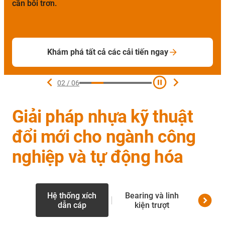
cần bôi trơn.
Khám phá tất cả các cải tiến ngay
02
/
06
Giải pháp nhựa kỹ thuật
đổi mới cho ngành công
nghiệp và tự động hóa
Tru
Hệ thống xích
Bearing và linh
tuyến 
dẫn cáp
kiện trượt
v