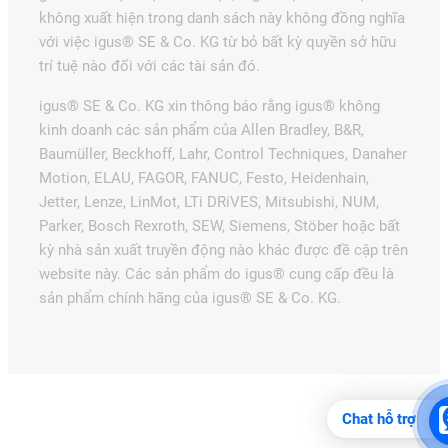
không xuất hiện trong danh sách này không đồng nghĩa
với việc igus® SE & Co. KG từ bỏ bất kỳ quyền sở hữu
trí tuệ nào đối với các tài sản đó.
igus® SE & Co. KG xin thông báo rằng igus® không
kinh doanh các sản phẩm của Allen Bradley, B&R,
Baumüller, Beckhoff, Lahr, Control Techniques, Danaher
Motion, ELAU, FAGOR, FANUC, Festo, Heidenhain,
Jetter, Lenze, LinMot, LTi DRiVES, Mitsubishi, NUM,
Parker, Bosch Rexroth, SEW, Siemens, Stöber hoặc bất
kỳ nhà sản xuất truyền động nào khác được đề cập trên
website này. Các sản phẩm do igus® cung cấp đều là
sản phẩm chính hãng của igus® SE & Co. KG.
Chat hỗ trợ