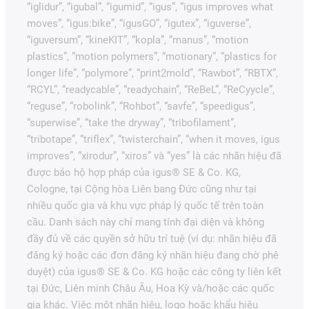
“iglidur”, “igubal”, “igumid”, “igus”, “igus improves what
moves”, “igus:bike”, “igusGO”, “igutex”, “iguverse”,
“iguversum”, “kineKIT”, “kopla”, “manus”, “motion
plastics”, “motion polymers”, “motionary”, “plastics for
longer life”, “polymore”, “print2mold”, “Rawbot”, “RBTX”,
“RCYL”, “readycable”, “readychain”, “ReBeL”, “ReCyycle”,
“reguse”, “robolink”, “Rohbot”, “savfe”, “speedigus”,
“superwise”, “take the dryway”, “tribofilament”,
“tribotape”, “triflex”, “twisterchain”, “when it moves, igus
improves”, “xirodur”, “xiros” và “yes” là các nhãn hiệu đã
được bảo hộ hợp pháp của igus® SE & Co. KG,
Cologne, tại Cộng hòa Liên bang Đức cũng như tại
nhiều quốc gia và khu vực pháp lý quốc tế trên toàn
cầu. Danh sách này chỉ mang tính đại diện và không
đầy đủ về các quyền sở hữu trí tuệ (ví dụ: nhãn hiệu đã
đăng ký hoặc các đơn đăng ký nhãn hiệu đang chờ phê
duyệt) của igus® SE & Co. KG hoặc các công ty liên kết
tại Đức, Liên minh Châu Âu, Hoa Kỳ và/hoặc các quốc
gia khác. Việc một nhãn hiệu, logo hoặc khẩu hiệu