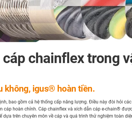
 cáp chainflex trong 
u không, igus® hoàn tiền.
ịnh, bao gồm cả hệ thống cấp năng lượng. Điều này đòi hỏi các 
 dẫn cáp hoàn chỉnh. Cáp chainflex và xích dẫn cáp e-chain® đ
kế dựa trên chuyên môn về cáp và quá trình thử nghiệm toàn di