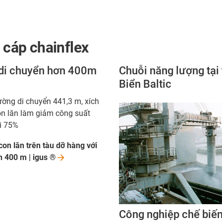
 cáp chainflex
g di chuyển hơn 400m
Chuỗi năng lượng tại
Biển Baltic
ờng di chuyển 441,3 m, xích
n lăn làm giảm công suất
i 75%
con lăn trên tàu dỡ hàng với
n 400 m | igus
®
Công nghiệp chế biế