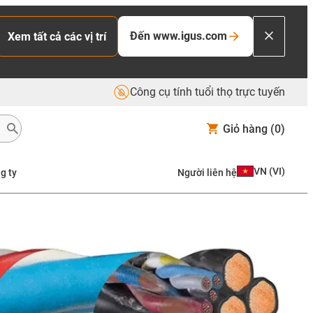
Đến www.igus.com
Xem tất cả các vị trí
Công cụ tính tuổi thọ trực tuyến
Giỏ hàng
(0)
VN
(
VI
)
g ty
Người liên hệ