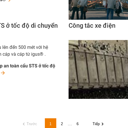
S ở tốc độ di chuyển
Công tắc xe điện
u lên đến 500 mét với hệ
n cáp và cáp từ igus® .
p an toàn cẩu STS ở tốc độ
...
Trước
1
2
6
Tiếp