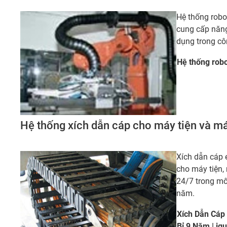
Hệ thống robo
cung cấp năng
dụng trong cô
Hệ thống rob
Hệ thống xích dẫn cáp cho máy tiện và m
Xích dẫn cáp 
cho máy tiện,
24/7 trong mô
năm.
Xích Dẫn Cáp
Bỉ 9 Năm |
ig