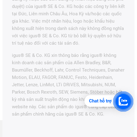
duyệt) của igus® SE & Co. KG hoặc các công ty liên kết
tại Đức, Liên minh Châu Âu, Hoa Kỳ và/hoặc các quốc
gia khác. Việc một nhãn hiệu, logo hoặc khẩu hiệu
không xuất hiện trong danh sách này không đồng nghĩa
với việc igus® SE & Co. KG từ bỏ bất kỳ quyền sở hữu
trí tuệ nào đối với các tài sản đó.
igus® SE & Co. KG xin thông báo rằng igus® không
kinh doanh các sản phẩm của Allen Bradley, B&R,
Baumüller, Beckhoff, Lahr, Control Techniques, Danaher
Motion, ELAU, FAGOR, FANUC, Festo, Heidenhain,
Jetter, Lenze, LinMot, LTi DRiVES, Mitsubishi, NUM,
Parker, Bosch Rexroth, SEW, Siemens, Stöber hoặc bất
kỳ nhà sản xuất truyền động nào khác được đề cập trên
Chat hỗ trợ
website này. Các sản phẩm do igus® cung cấp đều là
sản phẩm chính hãng của igus® SE & Co. KG.