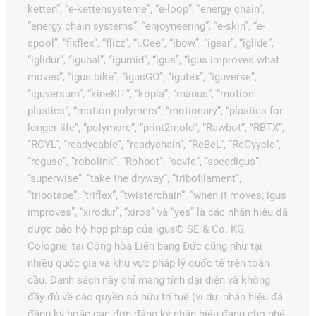
ketten”, “e-kettensysteme”, “e-loop”, “energy chain”,
“energy chain systems”, “enjoyneering”, “e-skin”, “e-
spool”, “fixflex”, “flizz”, “i.Cee”, “ibow”, “igear”, “iglide”,
“iglidur”, “igubal”, “igumid”, “igus”, “igus improves what
moves”, “igus:bike”, “igusGO”, “igutex”, “iguverse”,
“iguversum”, “kineKIT”, “kopla”, “manus”, “motion
plastics”, “motion polymers”, “motionary”, “plastics for
longer life”, “polymore”, “print2mold”, “Rawbot”, “RBTX”,
“RCYL”, “readycable”, “readychain”, “ReBeL”, “ReCyycle”,
“reguse”, “robolink”, “Rohbot”, “savfe”, “speedigus”,
“superwise”, “take the dryway”, “tribofilament”,
“tribotape”, “triflex”, “twisterchain”, “when it moves, igus
improves”, “xirodur”, “xiros” và “yes” là các nhãn hiệu đã
được bảo hộ hợp pháp của igus® SE & Co. KG,
Cologne, tại Cộng hòa Liên bang Đức cũng như tại
nhiều quốc gia và khu vực pháp lý quốc tế trên toàn
cầu. Danh sách này chỉ mang tính đại diện và không
đầy đủ về các quyền sở hữu trí tuệ (ví dụ: nhãn hiệu đã
đăng ký hoặc các đơn đăng ký nhãn hiệu đang chờ phê