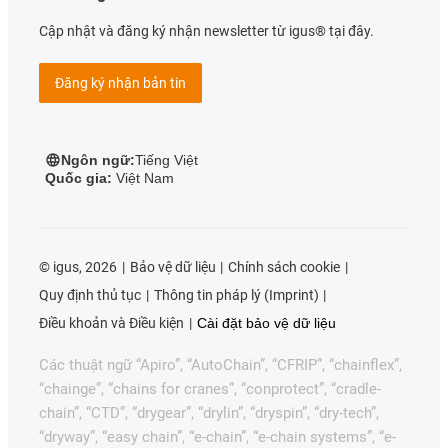
Cập nhật và đăng ký nhận newsletter từ igus® tại đây.
Đăng ký nhận bản tin
Ngôn ngữ:
Tiếng Việt
Quốc gia:
Việt Nam
©
igus, 2026
Bảo vệ dữ liệu
Chính sách cookie
Quy định thủ tục
Thông tin pháp lý (Imprint)
Điều khoản và Điều kiện
Cài đặt bảo vệ dữ liệu
Các thuật ngữ “Apiro”, “AutoChain”, “CFRIP”, “chainflex”,
“chainge”, “chains for cranes”, “conprotect”, “cradle-
chain”, “CTD”, “drygear”, “drylin”, “dryspin”, “dry-tech”,
“dryway”, “easy chain”, “e-chain”, “e-chain systems”, “e-