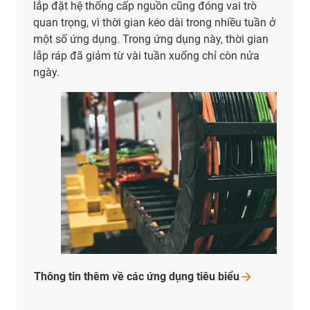
Cáp hàn sẵn đầu nối
Trong trường hợp này, cáp igus® readycable® là
một phần của readychain®, đảm bảo nguồn điện
cho các sàn nâng dạng telescopic. Hệ thống bao
gồm xích nhựa dẫn cáp và cáp hàn sẵn đầu nối
được cung cấp theo bộ với một mã sản phẩm duy
nhất và có thể lắp đặt ngay lập tức.
Đến báo cáo ứng
dụng