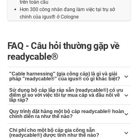
trên toàn cầu
Hơn 300 công nhân đang làm việc tại trụ sở
chính của igus® ở Cologne
FAQ - Câu hỏi thường gặp về
readycable®
"Cable harnessing" (gia công cáp) là gì và giải
pháp "readycable®" của igus® có gì khác biệt?
"Gia công cáp" (cable harnessing) là dịch vụ lắp ráp
Sử dụng bộ cáp lắp ráp sẵn (readycable®) có ưu
điểm gì so với việc tôi tự mua cáp và đầu nối về
cáp điện với các đầu nối để tạo thành một bộ cáp
lắp ráp?
hoàn chỉnh. Tuy nhiên, giải pháp
readycable® của
Lợi ích lớn nhất là tối ưu hóa
Tổng Chi Phí Sở Hữu
igus®
là một tiêu chuẩn vượt trội, được thiết kế
Quy trình đặt hàng một bộ cáp readycable® hoàn
(TCO)
. So với việc tự lắp ráp, readycable® mang lại 4
chỉnh diễn ra như thế nào?
chuyên biệt cho các ứng dụng chuyển động:
lợi ích chính:
igus® đơn giản hóa tối đa quy trình đặt hàng cho
Chi phí cho một bộ cáp gia công sẵn
Hệ thống tối ưu:
Chúng tôi chỉ sử dụng cáp
khách hàng, chỉ trong vài bước:
Tiết kiệm 95% thời gian:
Quý khách loại bỏ hoàn
(readycable®) được tính như thế nào?