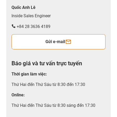
đầu
như Siemens, Fanuc, Beckhoff, Allen-Bradley,
Quốc Anh Lê
Omron, Yaskawa... với hơn 4.600 loại cáp và đầu nối
có sẵn, đảm bảo tương thích 100% với hệ thống của
Inside Sales Engineer
quý khách.
+84 28 3636 4189
Gửi e-mail
Báo giá và tư vấn trực tuyến
Thời gian làm việc
:
Thứ Hai đến Thứ Sáu từ 8:30 đến 17:30
Online:
Thứ Hai đến Thứ Sáu từ 8:30 sáng đến 17:30