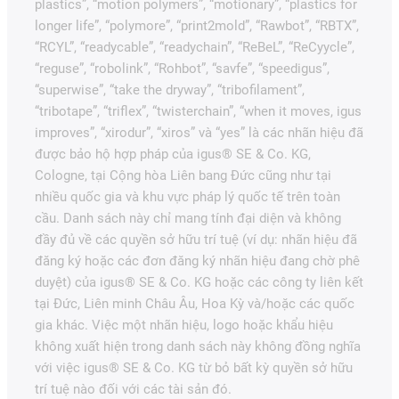
plastics”, “motion polymers”, “motionary”, “plastics for
longer life”, “polymore”, “print2mold”, “Rawbot”, “RBTX”,
“RCYL”, “readycable”, “readychain”, “ReBeL”, “ReCyycle”,
“reguse”, “robolink”, “Rohbot”, “savfe”, “speedigus”,
“superwise”, “take the dryway”, “tribofilament”,
“tribotape”, “triflex”, “twisterchain”, “when it moves, igus
improves”, “xirodur”, “xiros” và “yes” là các nhãn hiệu đã
được bảo hộ hợp pháp của igus® SE & Co. KG,
Cologne, tại Cộng hòa Liên bang Đức cũng như tại
nhiều quốc gia và khu vực pháp lý quốc tế trên toàn
cầu. Danh sách này chỉ mang tính đại diện và không
đầy đủ về các quyền sở hữu trí tuệ (ví dụ: nhãn hiệu đã
đăng ký hoặc các đơn đăng ký nhãn hiệu đang chờ phê
duyệt) của igus® SE & Co. KG hoặc các công ty liên kết
tại Đức, Liên minh Châu Âu, Hoa Kỳ và/hoặc các quốc
gia khác. Việc một nhãn hiệu, logo hoặc khẩu hiệu
không xuất hiện trong danh sách này không đồng nghĩa
với việc igus® SE & Co. KG từ bỏ bất kỳ quyền sở hữu
trí tuệ nào đối với các tài sản đó.