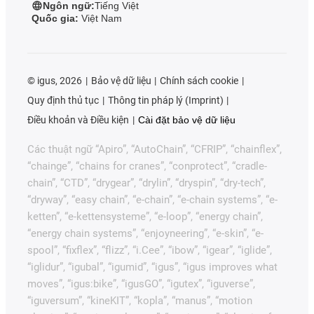
Ngôn ngữ:
Tiếng Việt
Quốc gia:
Việt Nam
©
igus, 2026
Bảo vệ dữ liệu
Chính sách cookie
Quy định thủ tục
Thông tin pháp lý (Imprint)
Điều khoản và Điều kiện
Cài đặt bảo vệ dữ liệu
Các thuật ngữ “Apiro”, “AutoChain”, “CFRIP”, “chainflex”,
“chainge”, “chains for cranes”, “conprotect”, “cradle-
chain”, “CTD”, “drygear”, “drylin”, “dryspin”, “dry-tech”,
“dryway”, “easy chain”, “e-chain”, “e-chain systems”, “e-
ketten”, “e-kettensysteme”, “e-loop”, “energy chain”,
“energy chain systems”, “enjoyneering”, “e-skin”, “e-
spool”, “fixflex”, “flizz”, “i.Cee”, “ibow”, “igear”, “iglide”,
“iglidur”, “igubal”, “igumid”, “igus”, “igus improves what
moves”, “igus:bike”, “igusGO”, “igutex”, “iguverse”,
“iguversum”, “kineKIT”, “kopla”, “manus”, “motion