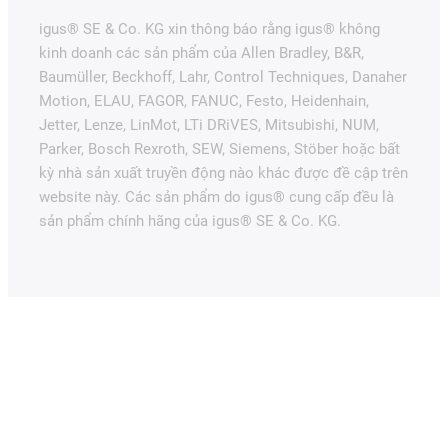
igus® SE & Co. KG xin thông báo rằng igus® không
kinh doanh các sản phẩm của Allen Bradley, B&R,
Baumüller, Beckhoff, Lahr, Control Techniques, Danaher
Motion, ELAU, FAGOR, FANUC, Festo, Heidenhain,
Jetter, Lenze, LinMot, LTi DRiVES, Mitsubishi, NUM,
Parker, Bosch Rexroth, SEW, Siemens, Stöber hoặc bất
kỳ nhà sản xuất truyền động nào khác được đề cập trên
website này. Các sản phẩm do igus® cung cấp đều là
sản phẩm chính hãng của igus® SE & Co. KG.