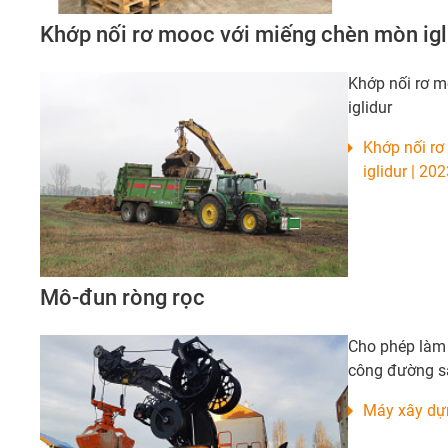
Khớp nối rơ mooc với miếng chèn mòn igl
Khớp nối rơ 
iglidur
Khớp nối rơ
iglidur | 2
Mô-đun ròng rọc
Cho phép làm 
công đường s
Máy xây dựng