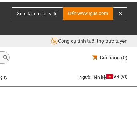
Đến www.igus.com
Xem tất cả các vị trí
Công cụ tính tuổi thọ trực tuyến
Giỏ hàng
(0)
VN
(
VI
)
g ty
Người liên hệ