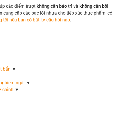
úp các điểm trượt
không cần bảo trì
và
không cần bôi
òn cung cấp các bạc lót nhựa cho tiếp xúc thực phẩm, có
g tôi nếu bạn có bất kỳ câu hỏi nào
.
t bẩn
▼
 nghiêm ngặt
▼
y chỉnh
▼