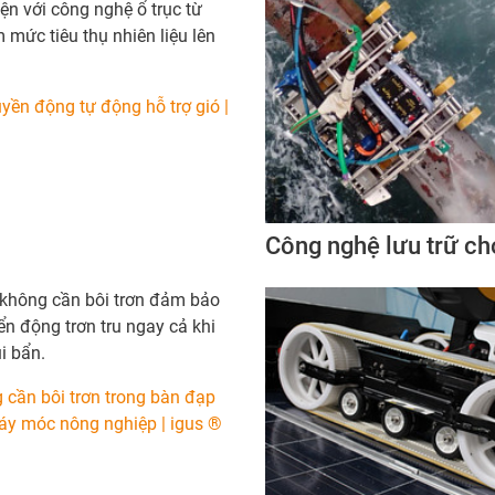
n với công nghệ ổ trục từ
 mức tiêu thụ nhiên liệu lên
uyền động tự động hỗ trợ gió |
Công nghệ lưu trữ ch
không cần bôi trơn đảm bảo
n động trơn tru ngay cả khi
ụi bẩn.
g cần bôi trơn trong bàn đạp
y móc nông nghiệp | igus ®