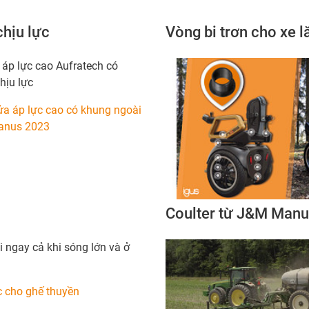
chịu lực
Vòng bi trơn cho xe 
áp lực cao Aufratech có
hịu lực
a áp lực cao có khung ngoài
manus 2023
Coulter từ J&M Manu
i ngay cả khi sóng lớn và ở
 cho ghế thuyền