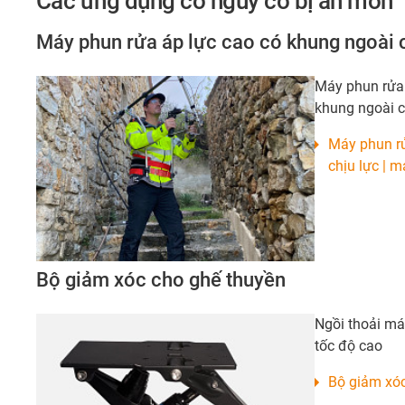
Các ứng dụng có nguy cơ bị ăn mòn
Máy phun rửa áp lực cao có khung ngoài 
Máy phun rửa 
khung ngoài c
Máy phun rử
chịu lực | 
Bộ giảm xóc cho ghế thuyền
Ngồi thoải má
tốc độ cao
Bộ giảm xóc