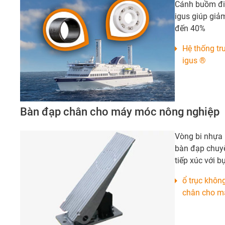
Cánh buồm điệ
igus giúp giảm
đến 40%
Hệ thống tr
igus ®
Bàn đạp chân cho máy móc nông nghiệp
Vòng bi nhựa 
bàn đạp chuyể
tiếp xúc với b
ổ trục khôn
chân cho má