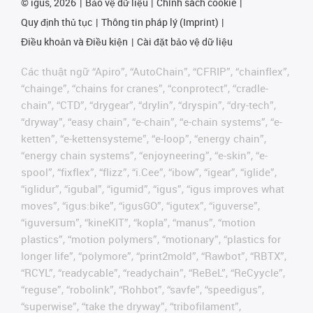
©
igus, 2026
Bảo vệ dữ liệu
Chính sách cookie
Quy định thủ tục
Thông tin pháp lý (Imprint)
Điều khoản và Điều kiện
Cài đặt bảo vệ dữ liệu
Các thuật ngữ “Apiro”, “AutoChain”, “CFRIP”, “chainflex”,
“chainge”, “chains for cranes”, “conprotect”, “cradle-
chain”, “CTD”, “drygear”, “drylin”, “dryspin”, “dry-tech”,
“dryway”, “easy chain”, “e-chain”, “e-chain systems”, “e-
ketten”, “e-kettensysteme”, “e-loop”, “energy chain”,
“energy chain systems”, “enjoyneering”, “e-skin”, “e-
spool”, “fixflex”, “flizz”, “i.Cee”, “ibow”, “igear”, “iglide”,
“iglidur”, “igubal”, “igumid”, “igus”, “igus improves what
moves”, “igus:bike”, “igusGO”, “igutex”, “iguverse”,
“iguversum”, “kineKIT”, “kopla”, “manus”, “motion
plastics”, “motion polymers”, “motionary”, “plastics for
longer life”, “polymore”, “print2mold”, “Rawbot”, “RBTX”,
“RCYL”, “readycable”, “readychain”, “ReBeL”, “ReCyycle”,
“reguse”, “robolink”, “Rohbot”, “savfe”, “speedigus”,
“superwise”, “take the dryway”, “tribofilament”,