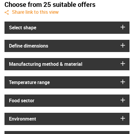
Choose from 25 suitable offers
igus-icon-share
Share link to this view
igus
Select shape
igus
Define dimensions
igus
Manufacturing method & material
igus
Temperature range
igus
Food sector
igus
Environment