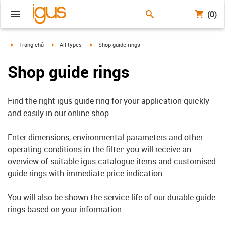
(0)
igus-icon-arrow-right
igus-icon-arrow-right
igus-icon-arrow-right
Trang chủ
All types
Shop guide rings
Shop guide rings
Find the right igus guide ring for your application quickly
and easily in our online shop.
Enter dimensions, environmental parameters and other
operating conditions in the filter: you will receive an
overview of suitable igus catalogue items and customised
guide rings with immediate price indication.
You will also be shown the service life of our durable guide
rings based on your information.