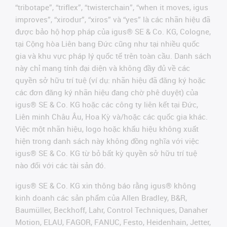
“tribotape”, “triflex”, “twisterchain”, “when it moves, igus
improves”, “xirodur”, “xiros” và “yes” là các nhãn hiệu đã
được bảo hộ hợp pháp của igus® SE & Co. KG, Cologne,
tại Cộng hòa Liên bang Đức cũng như tại nhiều quốc
gia và khu vực pháp lý quốc tế trên toàn cầu. Danh sách
này chỉ mang tính đại diện và không đầy đủ về các
quyền sở hữu trí tuệ (ví dụ: nhãn hiệu đã đăng ký hoặc
các đơn đăng ký nhãn hiệu đang chờ phê duyệt) của
igus® SE & Co. KG hoặc các công ty liên kết tại Đức,
Liên minh Châu Âu, Hoa Kỳ và/hoặc các quốc gia khác.
Việc một nhãn hiệu, logo hoặc khẩu hiệu không xuất
hiện trong danh sách này không đồng nghĩa với việc
igus® SE & Co. KG từ bỏ bất kỳ quyền sở hữu trí tuệ
nào đối với các tài sản đó.
igus® SE & Co. KG xin thông báo rằng igus® không
kinh doanh các sản phẩm của Allen Bradley, B&R,
Baumüller, Beckhoff, Lahr, Control Techniques, Danaher
Motion, ELAU, FAGOR, FANUC, Festo, Heidenhain, Jetter,