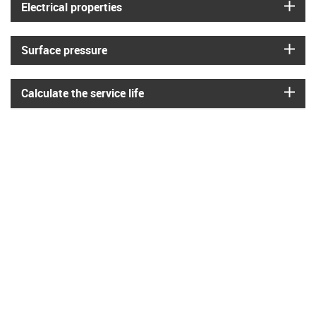
igus
Electrical properties
igus
Surface pressure
igus
Calculate the service life