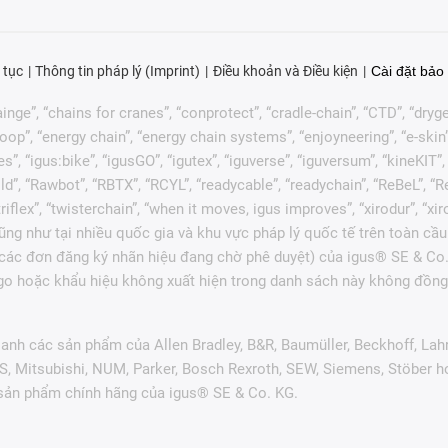
 tục
Thông tin pháp lý (Imprint)
Điều khoản và Điều kiện
Cài đặt bảo 
nge”, “chains for cranes”, “conprotect”, “cradle-chain”, “CTD”, “drygear”
p”, “energy chain”, “energy chain systems”, “enjoyneering”, “e-skin”, “e-s
es”, “igus:bike”, “igusGO”, “igutex”, “iguverse”, “iguversum”, “kineKIT
ld”, “Rawbot”, “RBTX”, “RCYL”, “readycable”, “readychain”, “ReBeL”, “Re
 “triflex”, “twisterchain”, “when it moves, igus improves”, “xirodur”, 
ng như tại nhiều quốc gia và khu vực pháp lý quốc tế trên toàn cầu
c các đơn đăng ký nhãn hiệu đang chờ phê duyệt) của igus® SE & Co.
go hoặc khẩu hiệu không xuất hiện trong danh sách này không đồng 
anh các sản phẩm của Allen Bradley, B&R, Baumüller, Beckhoff, Lah
ES, Mitsubishi, NUM, Parker, Bosch Rexroth, SEW, Siemens, Stöber 
 sản phẩm chính hãng của igus® SE & Co. KG.