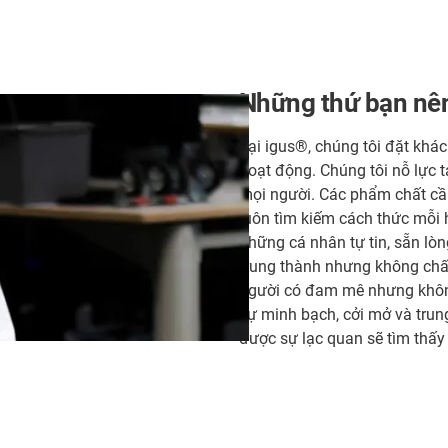
Những thứ bạn nê
Tại igus®, chúng tôi đặt khác
hoạt động. Chúng tôi nỗ lực 
mọi người. Các phẩm chất cần
luôn tìm kiếm cách thức mỗi 
những cá nhân tự tin, sẵn lòn
trung thành nhưng không ch
người có đam mê nhưng không 
sự minh bạch, cởi mở và trun
được sự lạc quan sẽ tìm thấy c