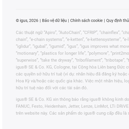
©
igus, 2026
Bảo vệ dữ liệu
Chính sách cookie
Quy định thủ
Các thuật ngữ “Apiro”, “AutoChain”, “CFRIP”, “chainflex”, “chai
chain”, “e-chain systems”, “e-ketten”, “e-kettensysteme”, “e-loo
“iglidur”, “igubal”, “igumid”, “igus”, “igus improves what mov
“motionary”, “plastics for longer life”, “polymore”, “print2mo
“superwise”, “take the dryway”, “tribofilament”, “tribotape”,
igus® SE & Co. KG, Cologne, tại Cộng hòa Liên bang Đức cũ
các quyền sở hữu trí tuệ (ví dụ: nhãn hiệu đã đăng ký hoặ
Hoa Kỳ và/hoặc các quốc gia khác. Việc một nhãn hiệu, lo
hữu trí tuệ nào đối với các tài sản đó.
igus® SE & Co. KG xin thông báo rằng igus® không kinh do
FANUC, Festo, Heidenhain, Jetter, Lenze, LinMot, LTi DRiV
trên website này. Các sản phẩm do igus® cung cấp đều là