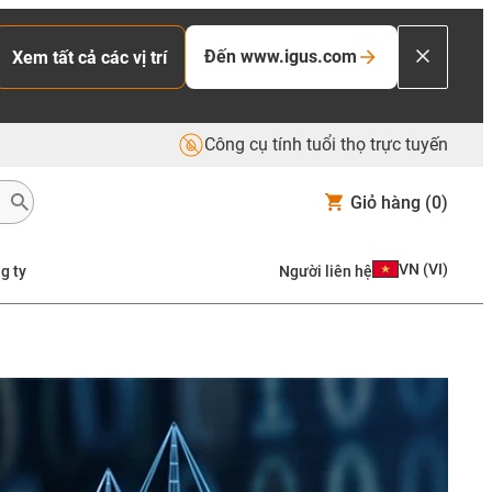
Đến www.igus.com
Xem tất cả các vị trí
Công cụ tính tuổi thọ trực tuyến
Giỏ hàng
(0)
VN
(
VI
)
g ty
Người liên hệ