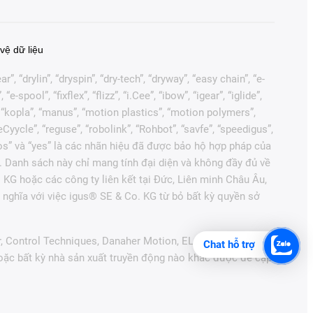
vệ dữ liệu
, “drylin”, “dryspin”, “dry-tech”, “dryway”, “easy chain”, “e-
pool”, “fixflex”, “flizz”, “i.Cee”, “ibow”, “igear”, “iglide”,
”, “kopla”, “manus”, “motion plastics”, “motion polymers”,
Cyycle”, “reguse”, “robolink”, “Rohbot”, “savfe”, “speedigus”,
“xiros” và “yes” là các nhãn hiệu đã được bảo hộ hợp pháp của
. Danh sách này chỉ mang tính đại diện và không đầy đủ về
 KG hoặc các công ty liên kết tại Đức, Liên minh Châu Âu,
nghĩa với việc igus® SE & Co. KG từ bỏ bất kỳ quyền sở
r, Control Techniques, Danaher Motion, ELAU, FAGOR,
Chat hỗ trợ
hoặc bất kỳ nhà sản xuất truyền động nào khác được đề cập