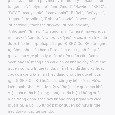
plastics”, “motion polymers”, “motionary”, “plastics for
longer life”, “polymore”, “print2mold”, “Rawbot”, “RBTX”,
“RCYL”, “readycable”, “readychain”, “ReBeL”, “ReCyycle”,
“reguse”, “robolink”, “Rohbot”, “savfe”, “speedigus”,
“superwise”, “take the dryway”, “tribofilament”,
“tribotape”, “triflex”, “twisterchain”, “when it moves, igus
improves”, “xirodur”, “xiros” và “yes” là các nhãn hiệu đã
được bảo hộ hợp pháp của igus® SE & Co. KG, Cologne,
tại Cộng hòa Liên bang Đức cũng như tại nhiều quốc
gia và khu vực pháp lý quốc tế trên toàn cầu. Danh
sách này chỉ mang tính đại diện và không đầy đủ về các
quyền sở hữu trí tuệ (ví dụ: nhãn hiệu đã đăng ký hoặc
các đơn đăng ký nhãn hiệu đang chờ phê duyệt) của
igus® SE & Co. KG hoặc các công ty liên kết tại Đức,
Liên minh Châu Âu, Hoa Kỳ và/hoặc các quốc gia khác.
Việc một nhãn hiệu, logo hoặc khẩu hiệu không xuất
hiện trong danh sách này không đồng nghĩa với việc
igus® SE & Co. KG từ bỏ bất kỳ quyền sở hữu trí tuệ
nào đối với các tài sản đó.