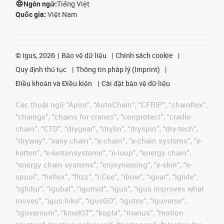
Ngôn ngữ:
Tiếng Việt
Quốc gia:
Việt Nam
©
igus, 2026
Bảo vệ dữ liệu
Chính sách cookie
Quy định thủ tục
Thông tin pháp lý (Imprint)
Điều khoản và Điều kiện
Cài đặt bảo vệ dữ liệu
Các thuật ngữ “Apiro”, “AutoChain”, “CFRIP”, “chainflex”,
“chainge”, “chains for cranes”, “conprotect”, “cradle-
chain”, “CTD”, “drygear”, “drylin”, “dryspin”, “dry-tech”,
“dryway”, “easy chain”, “e-chain”, “e-chain systems”, “e-
ketten”, “e-kettensysteme”, “e-loop”, “energy chain”,
“energy chain systems”, “enjoyneering”, “e-skin”, “e-
spool”, “fixflex”, “flizz”, “i.Cee”, “ibow”, “igear”, “iglide”,
“iglidur”, “igubal”, “igumid”, “igus”, “igus improves what
moves”, “igus:bike”, “igusGO”, “igutex”, “iguverse”,
“iguversum”, “kineKIT”, “kopla”, “manus”, “motion