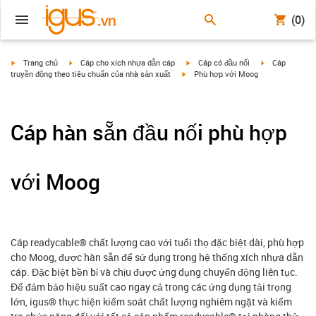
(0)
igus-icon-arrow-right
igus-icon-arrow-right
igus-icon-arrow-right
igus-icon-arrow
Trang chủ
Cáp cho xích nhựa dẫn cáp
Cáp có đầu nối
Cáp
igus-icon-arrow-right
truyền động theo tiêu chuẩn của nhà sản xuất
Phù hợp với Moog
Cáp hàn sẵn đầu nối phù hợp
với Moog
Cáp readycable® chất lượng cao với tuổi thọ đặc biệt dài, phù hợp
cho Moog, được hàn sẵn để sử dụng trong hệ thống xích nhựa dẫn
cáp. Đặc biệt bền bỉ và chịu được ứng dụng chuyển động liên tục.
Để đảm bảo hiệu suất cao ngay cả trong các ứng dụng tải trọng
lớn, igus® thực hiện kiểm soát chất lượng nghiêm ngặt và kiểm