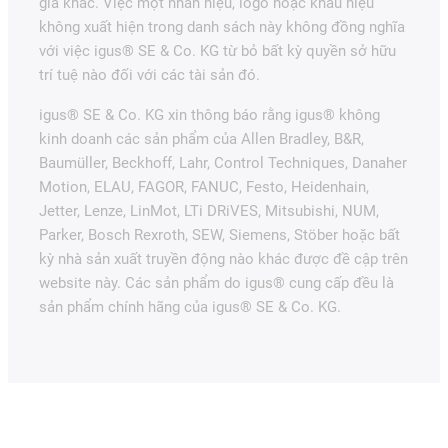
gia khác. Việc một nhãn hiệu, logo hoặc khẩu hiệu
không xuất hiện trong danh sách này không đồng nghĩa
với việc igus® SE & Co. KG từ bỏ bất kỳ quyền sở hữu
trí tuệ nào đối với các tài sản đó.
igus® SE & Co. KG xin thông báo rằng igus® không
kinh doanh các sản phẩm của Allen Bradley, B&R,
Baumüller, Beckhoff, Lahr, Control Techniques, Danaher
Motion, ELAU, FAGOR, FANUC, Festo, Heidenhain,
Jetter, Lenze, LinMot, LTi DRiVES, Mitsubishi, NUM,
Parker, Bosch Rexroth, SEW, Siemens, Stöber hoặc bất
kỳ nhà sản xuất truyền động nào khác được đề cập trên
website này. Các sản phẩm do igus® cung cấp đều là
sản phẩm chính hãng của igus® SE & Co. KG.