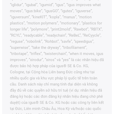
“iglidur”, “igubal”, “igumid”, “igus”, “igus improves what
moves”, “igus:bike”, “igusGO”, “igutex”, “iguverse”,
“iguversum”, “kineKIT”, “kopla”, “manus”, “motion
plastics”, “motion polymers”, “motionary”, “plastics for
longer life”, “polymore”, “print2mold”, “Rawbot”, “RBTX”,
“RCYL”, “readycable”, “readychain”, “ReBeL”, “ReCyycle”,
“reguse”, “robolink”, “Rohbot”, “savfe”, “speedigus”,
“superwise”, “take the dryway”, “tribofilament”,
“tribotape”, “triflex”, “twisterchain”, “when it moves, igus
improves”, “xirodur”, “xiros” và “yes” là các nhãn hiệu đã
được bảo hộ hợp pháp của igus® SE & Co. KG,
Cologne, tại Cộng hòa Liên bang Đức cũng như tại
nhiều quốc gia và khu vực pháp lý quốc tế trên toàn
cầu. Danh sách này chỉ mang tính đại diện và không
đầy đủ về các quyền sở hữu trí tuệ (ví dụ: nhãn hiệu đã
đăng ký hoặc các đơn đăng ký nhãn hiệu đang chờ phê
duyệt) của igus® SE & Co. KG hoặc các công ty liên kết
tại Đức, Liên minh Châu Âu, Hoa Kỳ và/hoặc các quốc