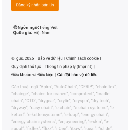
Đăng ký nhận bản tin
Ngôn ngữ:
Tiếng Việt
Quốc gia:
Việt Nam
©
igus, 2026
Bảo vệ dữ liệu
Chính sách cookie
Quy định thủ tục
Thông tin pháp lý (Imprint)
Điều khoản và Điều kiện
Cài đặt bảo vệ dữ liệu
Các thuật ngữ “Apiro”, “AutoChain”, “CFRIP”, “chainflex”,
“chainge”, “chains for cranes”, “conprotect”, “cradle-
chain”, “CTD”, “drygear”, “drylin”, “dryspin”, “dry-tech”,
“dryway”, “easy chain”, “e-chain”, “e-chain systems”, “e-
ketten”, “e-kettensysteme”, “e-loop”, “energy chain”,
“energy chain systems”, “enjoyneering”, “e-skin”, “e-
spool”, “fixflex”, “flizz”, “i.Cee”, “ibow”, “igear”, “iglide”,