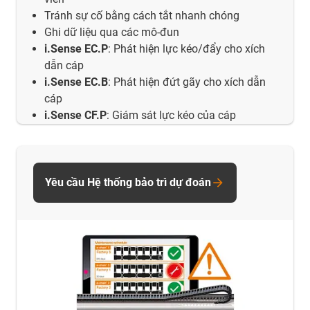
Tránh sự cố bằng cách tắt nhanh chóng
Ghi dữ liệu qua các mô-đun
i.Sense EC.P
: Phát hiện lực kéo/đẩy cho xích
dẫn cáp
i.Sense EC.B
: Phát hiện đứt gãy cho xích dẫn
cáp
i.Sense CF.P
: Giám sát lực kéo của cáp
Yêu cầu Hệ thống bảo trì dự đoán