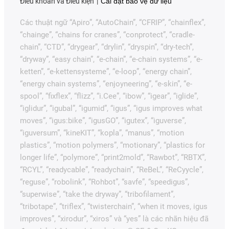
Điều khoản và Điều kiện
Cài đặt bảo vệ dữ liệu
Các thuật ngữ “Apiro”, “AutoChain”, “CFRIP”, “chainflex”,
“chainge”, “chains for cranes”, “conprotect”, “cradle-
chain”, “CTD”, “drygear”, “drylin”, “dryspin”, “dry-tech”,
“dryway”, “easy chain”, “e-chain”, “e-chain systems”, “e-
ketten”, “e-kettensysteme”, “e-loop”, “energy chain”,
“energy chain systems”, “enjoyneering”, “e-skin”, “e-
spool”, “fixflex”, “flizz”, “i.Cee”, “ibow”, “igear”, “iglide”,
“iglidur”, “igubal”, “igumid”, “igus”, “igus improves what
moves”, “igus:bike”, “igusGO”, “igutex”, “iguverse”,
“iguversum”, “kineKIT”, “kopla”, “manus”, “motion
plastics”, “motion polymers”, “motionary”, “plastics for
longer life”, “polymore”, “print2mold”, “Rawbot”, “RBTX”,
“RCYL”, “readycable”, “readychain”, “ReBeL”, “ReCyycle”,
“reguse”, “robolink”, “Rohbot”, “savfe”, “speedigus”,
“superwise”, “take the dryway”, “tribofilament”,
“tribotape”, “triflex”, “twisterchain”, “when it moves, igus
improves”, “xirodur”, “xiros” và “yes” là các nhãn hiệu đã