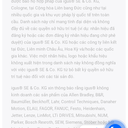
được bảo hộ hợp pháp của igus® SE & Co. KG,
Cologne, tại Cộng hòa Liên bang Đức cũng như tại
nhiều quốc gia và khu vực pháp lý quốc tế trên toàn
cầu. Danh sách này chỉ mang tính đại diện và không
đầy đủ về các quyền sở hữu trí tuệ (ví dụ: nhãn hiệu đã
đăng ký hoặc các đơn đăng ký nhãn hiệu đang chờ phê
duyệt) của igus® SE & Co. KG hoặc các công ty liên kết
tại Đức, Liên minh Châu Âu, Hoa Kỳ và/hoặc các quốc
gia khác. Việc một nhãn hiệu, logo hoặc khẩu hiệu
không xuất hiện trong danh sách này không đồng nghĩa
với việc igus® SE & Co. KG từ bỏ bất kỳ quyền sở hữu
trí tuệ nào đối với các tài sản đó.
igus® SE & Co. KG xin thông báo rằng igus® không
kinh doanh các sản phẩm của Allen Bradley, B&R,
Baumüller, Beckhoff, Lahr, Control Techniques, Danaher
Motion, ELAU, FAGOR, FANUC, Festo, Heidenhain,
Jetter, Lenze, LinMot, LTi DRiVES, Mitsubishi, NUM,
Parker, Bosch Rexroth, SEW, Siemens, Stöber hoặc bất