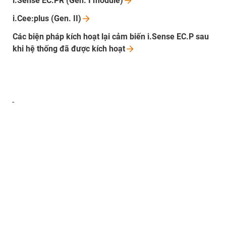
i.Sense EC.PR (Gen. I
module)
i.Cee:plus (Gen.
II)
Các biện pháp kích hoạt lại cảm biến i.Sense EC.P sau
khi hệ thống đã được kích
hoạt
-