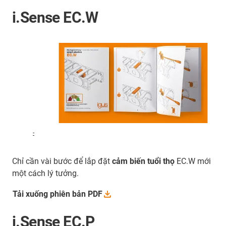
i.Sense EC.W
-
Chỉ cần vài bước để lắp đặt
cảm biến tuổi thọ
EC.W mới
một cách lý tưởng.
Tải xuống phiên bản
PDF
i.Sense EC.P