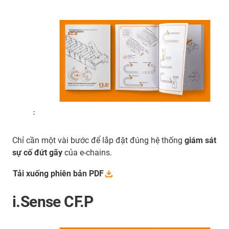
-
Chỉ cần một vài bước để lắp đặt đúng hệ thống
giám sát
sự cố đứt gãy
của e-chains.
Tải xuống phiên bản
PDF
i.Sense CF.P