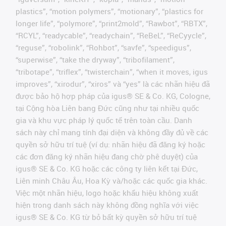
plastics”, “motion polymers”, “motionary”, “plastics for
longer life”, “polymore”, “print2mold”, “Rawbot”, “RBTX”,
“RCYL”, “readycable”, “readychain”, “ReBeL”, “ReCyycle”,
“reguse”, “robolink”, “Rohbot”, “savfe”, “speedigus”,
“superwise”, “take the dryway”, “tribofilament”,
“tribotape”, “triflex”, “twisterchain”, “when it moves, igus
improves”, “xirodur”, “xiros” và “yes” là các nhãn hiệu đã
được bảo hộ hợp pháp của igus® SE & Co. KG, Cologne,
tại Cộng hòa Liên bang Đức cũng như tại nhiều quốc
gia và khu vực pháp lý quốc tế trên toàn cầu. Danh
sách này chỉ mang tính đại diện và không đầy đủ về các
quyền sở hữu trí tuệ (ví dụ: nhãn hiệu đã đăng ký hoặc
các đơn đăng ký nhãn hiệu đang chờ phê duyệt) của
igus® SE & Co. KG hoặc các công ty liên kết tại Đức,
Liên minh Châu Âu, Hoa Kỳ và/hoặc các quốc gia khác.
Việc một nhãn hiệu, logo hoặc khẩu hiệu không xuất
hiện trong danh sách này không đồng nghĩa với việc
igus® SE & Co. KG từ bỏ bất kỳ quyền sở hữu trí tuệ