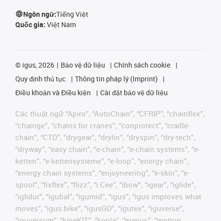
Ngôn ngữ:
Tiếng Việt
Quốc gia:
Việt Nam
©
igus, 2026
Bảo vệ dữ liệu
Chính sách cookie
Quy định thủ tục
Thông tin pháp lý (Imprint)
Điều khoản và Điều kiện
Cài đặt bảo vệ dữ liệu
Các thuật ngữ “Apiro”, “AutoChain”, “CFRIP”, “chainflex”,
“chainge”, “chains for cranes”, “conprotect”, “cradle-
chain”, “CTD”, “drygear”, “drylin”, “dryspin”, “dry-tech”,
“dryway”, “easy chain”, “e-chain”, “e-chain systems”, “e-
ketten”, “e-kettensysteme”, “e-loop”, “energy chain”,
“energy chain systems”, “enjoyneering”, “e-skin”, “e-
spool”, “fixflex”, “flizz”, “i.Cee”, “ibow”, “igear”, “iglide”,
“iglidur”, “igubal”, “igumid”, “igus”, “igus improves what
moves”, “igus:bike”, “igusGO”, “igutex”, “iguverse”,
“iguversum”, “kineKIT”, “kopla”, “manus”, “motion