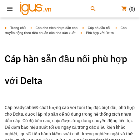
(0)
igus-icon-arrow-right
igus-icon-arrow-right
igus-icon-arrow-right
igus-icon-arrow
Trang chủ
Cáp cho xích nhựa dẫn cáp
Cáp có đầu nối
Cáp
igus-icon-arrow-right
truyền động theo tiêu chuẩn của nhà sản xuất
Phù hợp với Delta
Cáp hàn sẵn đầu nối phù hợp
với Delta
Cáp readycable® chất lượng cao với tuổi thọ đặc biệt dài, phù hợp
cho Delta, được lắp ráp sẵn để sử dụng trong hệ thống xích nhựa
dẫn cáp. Có độ bền cao, chịu được ứng dụng chuyển động liên tục.
Để đảm bảo hiệu suất tối ưu ngay cả trong các điều kiện khắc
nghiệt, igus® tiến hành kiểm soát chất lượng nghiêm ngặt và thử