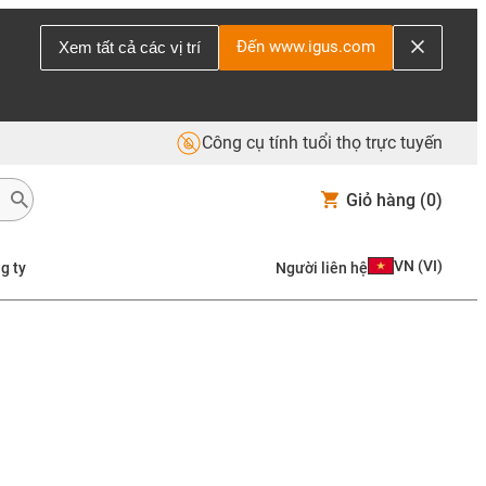
Đến www.igus.com
Xem tất cả các vị trí
Công cụ tính tuổi thọ trực tuyến
Giỏ hàng
(0)
VN
(
VI
)
g ty
Người liên hệ