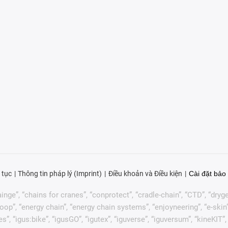
 tục
Thông tin pháp lý (Imprint)
Điều khoản và Điều kiện
Cài đặt bảo 
nge”, “chains for cranes”, “conprotect”, “cradle-chain”, “CTD”, “drygear”
p”, “energy chain”, “energy chain systems”, “enjoyneering”, “e-skin”, “e-s
es”, “igus:bike”, “igusGO”, “igutex”, “iguverse”, “iguversum”, “kineKIT