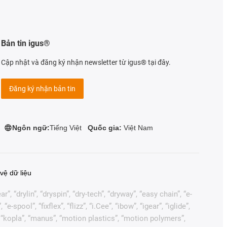
Bản tin igus®
Cập nhật và đăng ký nhận newsletter từ igus® tại đây.
Đăng ký nhận bản tin
Ngôn ngữ:
Tiếng Việt
Quốc gia:
Việt Nam
vệ dữ liệu
, “drylin”, “dryspin”, “dry-tech”, “dryway”, “easy chain”, “e-
pool”, “fixflex”, “flizz”, “i.Cee”, “ibow”, “igear”, “iglide”,
”, “kopla”, “manus”, “motion plastics”, “motion polymers”,