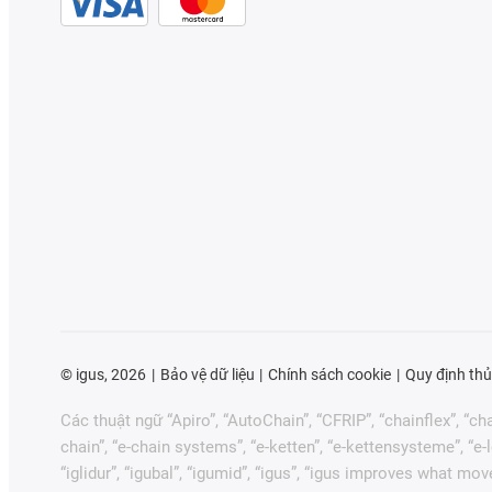
©
igus, 2026
Bảo vệ dữ liệu
Chính sách cookie
Quy định thủ
Các thuật ngữ “Apiro”, “AutoChain”, “CFRIP”, “chainflex”, “chai
chain”, “e-chain systems”, “e-ketten”, “e-kettensysteme”, “e-loo
“iglidur”, “igubal”, “igumid”, “igus”, “igus improves what mov