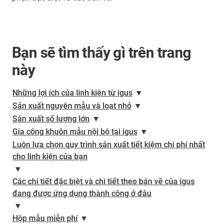
Bạn sẽ tìm thấy gì trên trang
này
Những lợi ích của linh kiện từ igus
▼
Sản xuất nguyên mẫu và loạt nhỏ
▼
Sản xuất số lượng lớn
▼
Gia công khuôn mẫu nội bộ tại igus
▼
Luôn lựa chọn quy trình sản xuất tiết kiệm chi phí nhất
cho linh kiện của bạn
▼
Các chi tiết đặc biệt và chi tiết theo bản vẽ của igus
đang được ứng dụng thành công ở đâu
▼
Hộp mẫu miễn phí
▼