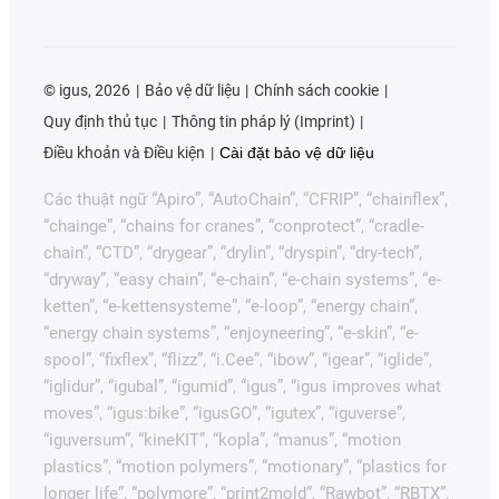
©
igus, 2026
Bảo vệ dữ liệu
Chính sách cookie
Quy định thủ tục
Thông tin pháp lý (Imprint)
Điều khoản và Điều kiện
Cài đặt bảo vệ dữ liệu
Các thuật ngữ “Apiro”, “AutoChain”, “CFRIP”, “chainflex”,
“chainge”, “chains for cranes”, “conprotect”, “cradle-
chain”, “CTD”, “drygear”, “drylin”, “dryspin”, “dry-tech”,
“dryway”, “easy chain”, “e-chain”, “e-chain systems”, “e-
ketten”, “e-kettensysteme”, “e-loop”, “energy chain”,
“energy chain systems”, “enjoyneering”, “e-skin”, “e-
spool”, “fixflex”, “flizz”, “i.Cee”, “ibow”, “igear”, “iglide”,
“iglidur”, “igubal”, “igumid”, “igus”, “igus improves what
moves”, “igus:bike”, “igusGO”, “igutex”, “iguverse”,
“iguversum”, “kineKIT”, “kopla”, “manus”, “motion
plastics”, “motion polymers”, “motionary”, “plastics for
longer life”, “polymore”, “print2mold”, “Rawbot”, “RBTX”,