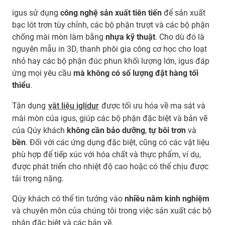
igus sử dụng
công nghệ sản xuất tiên tiến
để sản xuất
bạc lót trơn tùy chỉnh, các bộ phận trượt và các bộ phận
chống mài mòn làm bằng
nhựa kỹ thuật
. Cho dù đó là
nguyên mẫu in 3D, thanh phôi gia công cơ học cho loạt
nhỏ hay các bộ phận đúc phun khối lượng lớn, igus đáp
ứng mọi yêu cầu
mà không có số lượng đặt hàng tối
thiểu
.
Tận dụng
vật liệu iglidur
được tối ưu hóa về ma sát và
mài mòn của igus, giúp các bộ phận đặc biệt và bản vẽ
của Qúy khách
không cần bảo dưỡng
,
tự bôi trơn
và
bền
. Đối với các ứng dụng đặc biệt, cũng có các vật liệu
phù hợp để tiếp xúc với hóa chất và thực phẩm, ví dụ,
được phát triển cho nhiệt độ cao hoặc có thể chịu được
tải trọng nặng.
Qúy khách có thể tin tưởng vào
nhiều năm kinh nghiệm
và chuyên môn của chúng tôi trong việc sản xuất các bộ
phận đặc biệt và các bản vẽ.