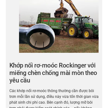
Thyssenkrupp sử dụng bạc lót
o
nhựa in 3D trong thang máy
không cáp
C
t
Do yêu cầu gấp về thời gian, ThyssenKrupp Elevator
b
ừa
đã quyết định sản xuất bạc trượt tuyến tính cần thiết
t
bằng
công nghệ sản xuất bồi đắp
tại igus. Doanh
t