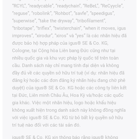
“RCYL”, “readycable”, “readychain”, “ReBeL”, “ReCyycle”,
“reguse”, “robolink”, “Rohbot”, “savfe”, “speedigus”,
“superwise”, “take the dryway”, “tribofilament”,
“tribotape”, “triflex”, “twisterchain”, “when it moves, igus
improves”, “xirodur”, “xiros” và “yes” là các nhãn hiệu đã
được bảo hộ hợp pháp của igus® SE & Co. KG,
Cologne, tại Cộng hòa Liên bang Đức cũng như tại
nhiều quốc gia và khu vực pháp lý quốc tế trên toàn
cầu. Danh sách này chỉ mang tính đại diện và không
đầy đủ về các quyền sở hữu trí tuệ (ví dụ: nhãn hiệu đã
đăng ký hoặc các đơn đăng ký nhãn hiệu đang chờ phê
duyệt) của igus® SE & Co. KG hoặc các công ty liên kết
tại Đức, Liên minh Châu Âu, Hoa Kỳ và/hoặc các quốc
gia khác. Việc một nhãn hiệu, logo hoặc khẩu hiệu
không xuất hiện trong danh sách này không đồng nghĩa
với việc igus® SE & Co. KG từ bỏ bất kỳ quyền sở hữu
trí tuệ nào đối với các tài sản đó.
igus® SE & Co. KG xin thông báo rằng igus® không