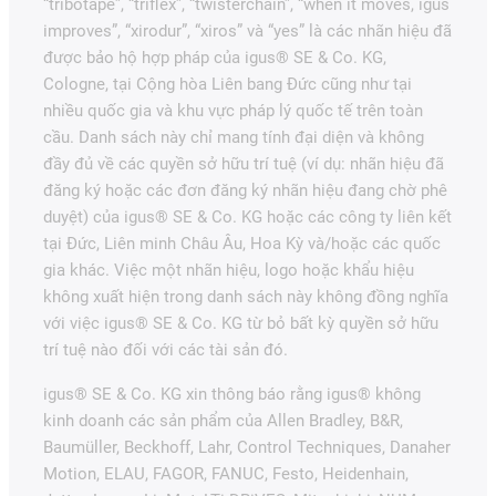
“tribotape”, “triflex”, “twisterchain”, “when it moves, igus
improves”, “xirodur”, “xiros” và “yes” là các nhãn hiệu đã
được bảo hộ hợp pháp của igus® SE & Co. KG,
Cologne, tại Cộng hòa Liên bang Đức cũng như tại
nhiều quốc gia và khu vực pháp lý quốc tế trên toàn
cầu. Danh sách này chỉ mang tính đại diện và không
đầy đủ về các quyền sở hữu trí tuệ (ví dụ: nhãn hiệu đã
đăng ký hoặc các đơn đăng ký nhãn hiệu đang chờ phê
duyệt) của igus® SE & Co. KG hoặc các công ty liên kết
tại Đức, Liên minh Châu Âu, Hoa Kỳ và/hoặc các quốc
gia khác. Việc một nhãn hiệu, logo hoặc khẩu hiệu
không xuất hiện trong danh sách này không đồng nghĩa
với việc igus® SE & Co. KG từ bỏ bất kỳ quyền sở hữu
trí tuệ nào đối với các tài sản đó.
igus® SE & Co. KG xin thông báo rằng igus® không
kinh doanh các sản phẩm của Allen Bradley, B&R,
Baumüller, Beckhoff, Lahr, Control Techniques, Danaher
Motion, ELAU, FAGOR, FANUC, Festo, Heidenhain,