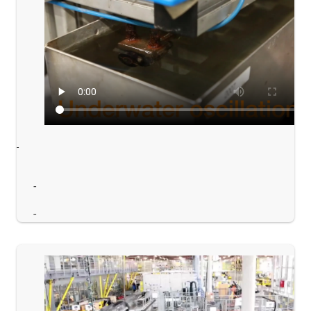
-
-
-