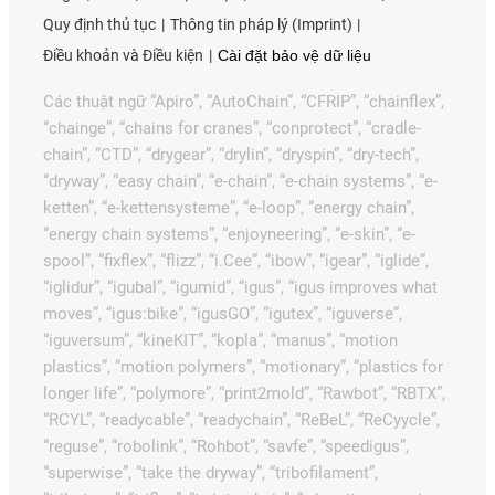
Quy định thủ tục
Thông tin pháp lý (Imprint)
Điều khoản và Điều kiện
Cài đặt bảo vệ dữ liệu
Các thuật ngữ “Apiro”, “AutoChain”, “CFRIP”, “chainflex”,
“chainge”, “chains for cranes”, “conprotect”, “cradle-
chain”, “CTD”, “drygear”, “drylin”, “dryspin”, “dry-tech”,
“dryway”, “easy chain”, “e-chain”, “e-chain systems”, “e-
ketten”, “e-kettensysteme”, “e-loop”, “energy chain”,
“energy chain systems”, “enjoyneering”, “e-skin”, “e-
spool”, “fixflex”, “flizz”, “i.Cee”, “ibow”, “igear”, “iglide”,
“iglidur”, “igubal”, “igumid”, “igus”, “igus improves what
moves”, “igus:bike”, “igusGO”, “igutex”, “iguverse”,
“iguversum”, “kineKIT”, “kopla”, “manus”, “motion
plastics”, “motion polymers”, “motionary”, “plastics for
longer life”, “polymore”, “print2mold”, “Rawbot”, “RBTX”,
“RCYL”, “readycable”, “readychain”, “ReBeL”, “ReCyycle”,
“reguse”, “robolink”, “Rohbot”, “savfe”, “speedigus”,
“superwise”, “take the dryway”, “tribofilament”,