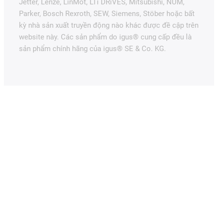
Jetter, Lenze, LinMot, LTi DRiVES, Mitsubishi, NUM,
Parker, Bosch Rexroth, SEW, Siemens, Stöber hoặc bất
kỳ nhà sản xuất truyền động nào khác được đề cập trên
website này. Các sản phẩm do igus® cung cấp đều là
sản phẩm chính hãng của igus® SE & Co. KG.