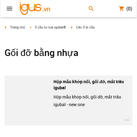
(0)
igus-icon-arrow-right
igus-icon-arrow-right
igus-icon-arrow-right
Trang chủ
ổ cầu tự lựa igubal®
Các ổ bi cầu
Gối đỡ bằng nhựa
Hộp mẫu khớp nối, gối đỡ, mắt trâu
igubal
Hộp mẫu khớp nối, gối đỡ, mắt trâu
igubal - new one
igu