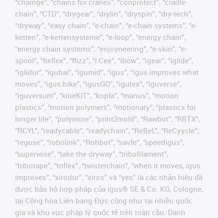
“chainge”, “chains for cranes”, “conprotect”, “cradle-
chain”, “CTD”, “drygear”, “drylin”, “dryspin”, “dry-tech”,
“dryway”, “easy chain”, “e-chain”, “e-chain systems”, “e-
ketten”, “e-kettensysteme”, “e-loop”, “energy chain”,
“energy chain systems”, “enjoyneering”, “e-skin”, “e-
spool”, “fixflex”, “flizz”, “i.Cee”, “ibow”, “igear”, “iglide”,
“iglidur”, “igubal”, “igumid”, “igus”, “igus improves what
moves”, “igus:bike”, “igusGO”, “igutex”, “iguverse”,
“iguversum”, “kineKIT”, “kopla”, “manus”, “motion
plastics”, “motion polymers”, “motionary”, “plastics for
longer life”, “polymore”, “print2mold”, “Rawbot”, “RBTX”,
“RCYL”, “readycable”, “readychain”, “ReBeL”, “ReCyycle”,
“reguse”, “robolink”, “Rohbot”, “savfe”, “speedigus”,
“superwise”, “take the dryway”, “tribofilament”,
“tribotape”, “triflex”, “twisterchain”, “when it moves, igus
improves”, “xirodur”, “xiros” và “yes” là các nhãn hiệu đã
được bảo hộ hợp pháp của igus® SE & Co. KG, Cologne,
tại Cộng hòa Liên bang Đức cũng như tại nhiều quốc
gia và khu vực pháp lý quốc tế trên toàn cầu. Danh