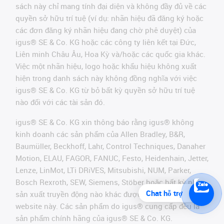
sách này chỉ mang tính đại diện và không đầy đủ về các
quyền sở hữu trí tuệ (ví dụ: nhãn hiệu đã đăng ký hoặc
các đơn đăng ký nhãn hiệu đang chờ phê duyệt) của
igus® SE & Co. KG hoặc các công ty liên kết tại Đức,
Liên minh Châu Âu, Hoa Kỳ và/hoặc các quốc gia khác.
Việc một nhãn hiệu, logo hoặc khẩu hiệu không xuất
hiện trong danh sách này không đồng nghĩa với việc
igus® SE & Co. KG từ bỏ bất kỳ quyền sở hữu trí tuệ
nào đối với các tài sản đó.
igus® SE & Co. KG xin thông báo rằng igus® không
kinh doanh các sản phẩm của Allen Bradley, B&R,
Baumüller, Beckhoff, Lahr, Control Techniques, Danaher
Motion, ELAU, FAGOR, FANUC, Festo, Heidenhain, Jetter,
Lenze, LinMot, LTi DRiVES, Mitsubishi, NUM, Parker,
Bosch Rexroth, SEW, Siemens, Stöber hoặc bất kỳ nhà
Chat hỗ trợ
sản xuất truyền động nào khác được đề cập trên
website này. Các sản phẩm do igus® cung cấp đều là
sản phẩm chính hãng của igus® SE & Co. KG.