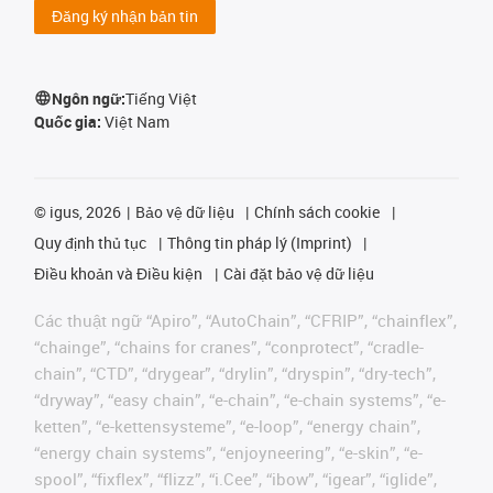
Đăng ký nhận bản tin
Ngôn ngữ:
Tiếng Việt
Quốc gia:
Việt Nam
©
igus, 2026
Bảo vệ dữ liệu
Chính sách cookie
Quy định thủ tục
Thông tin pháp lý (Imprint)
Điều khoản và Điều kiện
Cài đặt bảo vệ dữ liệu
Các thuật ngữ “Apiro”, “AutoChain”, “CFRIP”, “chainflex”,
“chainge”, “chains for cranes”, “conprotect”, “cradle-
chain”, “CTD”, “drygear”, “drylin”, “dryspin”, “dry-tech”,
“dryway”, “easy chain”, “e-chain”, “e-chain systems”, “e-
ketten”, “e-kettensysteme”, “e-loop”, “energy chain”,
“energy chain systems”, “enjoyneering”, “e-skin”, “e-
spool”, “fixflex”, “flizz”, “i.Cee”, “ibow”, “igear”, “iglide”,