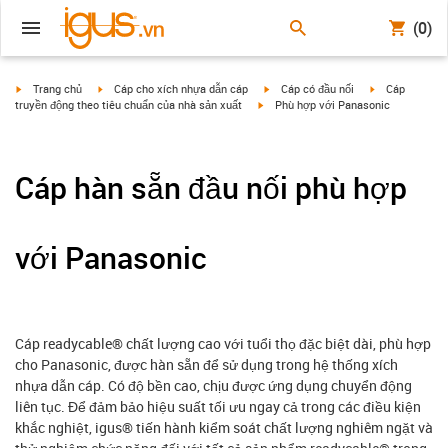
(0)
igus-icon-arrow-right
igus-icon-arrow-right
igus-icon-arrow-right
igus-icon-arrow
Trang chủ
Cáp cho xích nhựa dẫn cáp
Cáp có đầu nối
Cáp
igus-icon-arrow-right
truyền động theo tiêu chuẩn của nhà sản xuất
Phù hợp với Panasonic
Cáp hàn sẵn đầu nối phù hợp
với Panasonic
Cáp readycable® chất lượng cao với tuổi thọ đặc biệt dài, phù hợp
cho Panasonic, được hàn sẵn để sử dụng trong hệ thống xích
nhựa dẫn cáp. Có độ bền cao, chịu được ứng dụng chuyển động
liên tục. Để đảm bảo hiệu suất tối ưu ngay cả trong các điều kiện
khắc nghiệt, igus® tiến hành kiểm soát chất lượng nghiêm ngặt và