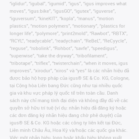
“iglidur”, “igubal”, “igumid”, “igus”, “igus improves what
moves”, “igus:bike”, “igusGO”, “igutex”, “iguverse”,
“iguversum”, “kineKIT”, “kopla”, “manus”, “motion
plastics”, “motion polymers”, “motionary”, “plastics for
longer life”, “polymore”, “print2mold”, “Rawbot”, “RBTX”,
“RCYL”, “readycable”, “readychain”, “ReBeL”, “ReCyycle”,
“reguse”, “robolink”, “Rohbot”, “savfe”, “speedigus”,
“superwise”, “take the dryway”, “tribofilament”,
“tribotape”, “triflex”, “twisterchain”, “when it moves, igus
improves”, “xirodur”, “xiros” và “yes” là các nhãn hiệu đã
được bảo hộ hợp pháp của igus® SE & Co. KG, Cologne,
tại Cộng hòa Liên bang Đức cũng như tại nhiều quốc
gia và khu vực pháp lý quốc tế trên toàn cầu. Danh
sách này chỉ mang tính đại diện và không đầy đủ về các
quyền sở hữu trí tuệ (ví dụ: nhãn hiệu đã đăng ký hoặc
các đơn đăng ký nhãn hiệu đang chờ phê duyệt) của
igus® SE & Co. KG hoặc các công ty liên kết tại Đức,
Liên minh Châu Âu, Hoa Kỳ và/hoặc các quốc gia khác.
Việc một nhãn hiệu, logo hoặc khẩu hiệu không xuất