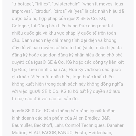
“tribotape”, “triflex”, “twisterchain”, “when it moves, igus
improves”, “xirodur”, “xiros” và “yes” là các nhãn hiệu đã
được bảo hộ hợp pháp của igus® SE & Co. KG,
Cologne, tại Cộng hòa Liên bang Đức cũng như tại
nhiều quốc gia và khu vực pháp lý quốc tế trên toàn
cầu. Danh sách này chỉ mang tính đại diện và không
đầy đủ về các quyền sở hữu trí tuệ (ví dụ: nhãn hiệu đã
đăng ký hoặc các đơn đăng ký nhãn hiệu đang chờ phê
duyệt) của igus® SE & Co. KG hoặc các công ty liên kết
tại Đức, Liên minh Châu Âu, Hoa Kỳ và/hoặc các quốc
gia khác. Việc một nhãn hiệu, logo hoặc khẩu hiệu
không xuất hiện trong danh sách này không đồng nghĩa
với việc igus® SE & Co. KG từ bỏ bất kỳ quyền sở hữu
trí tuệ nào đối với các tài sản đó.
igus® SE & Co. KG xin thông báo rằng igus® không
kinh doanh các sản phẩm của Allen Bradley, B&R,
Baumüller, Beckhoff, Lahr, Control Techniques, Danaher
Motion, ELAU, FAGOR, FANUC, Festo, Heidenhain,