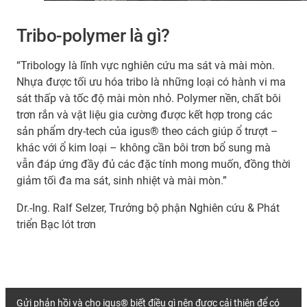
Tribo-polymer là gì?
“Tribology là lĩnh vực nghiên cứu ma sát và mài mòn.
Nhựa được tối ưu hóa tribo là những loại có hành vi ma
sát thấp và tốc độ mài mòn nhỏ. Polymer nền, chất bôi
trơn rắn và vật liệu gia cường được kết hợp trong các
sản phẩm dry-tech của igus® theo cách giúp ổ trượt –
khác với ổ kim loại – không cần bôi trơn bổ sung mà
vẫn đáp ứng đầy đủ các đặc tính mong muốn, đồng thời
giảm tối đa ma sát, sinh nhiệt và mài mòn.”
Dr.-Ing. Ralf Selzer, Trưởng bộ phận Nghiên cứu & Phát
triển Bạc lót trơn
Gửi phản hồi và cho igus® biết điều gì nên được cải thiện để có