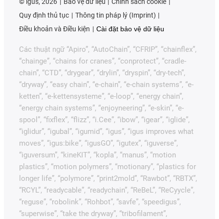
©
igus, 2026
Bảo vệ dữ liệu
Chính sách cookie
Quy định thủ tục
Thông tin pháp lý (Imprint)
Điều khoản và Điều kiện
Cài đặt bảo vệ dữ liệu
Các thuật ngữ “Apiro”, “AutoChain”, “CFRIP”, “chainflex”,
“chainge”, “chains for cranes”, “conprotect”, “cradle-
chain”, “CTD”, “drygear”, “drylin”, “dryspin”, “dry-tech”,
“dryway”, “easy chain”, “e-chain”, “e-chain systems”, “e-
ketten”, “e-kettensysteme”, “e-loop”, “energy chain”,
“energy chain systems”, “enjoyneering”, “e-skin”, “e-
spool”, “fixflex”, “flizz”, “i.Cee”, “ibow”, “igear”, “iglide”,
“iglidur”, “igubal”, “igumid”, “igus”, “igus improves what
moves”, “igus:bike”, “igusGO”, “igutex”, “iguverse”,
“iguversum”, “kineKIT”, “kopla”, “manus”, “motion
plastics”, “motion polymers”, “motionary”, “plastics for
longer life”, “polymore”, “print2mold”, “Rawbot”, “RBTX”,
“RCYL”, “readycable”, “readychain”, “ReBeL”, “ReCyycle”,
“reguse”, “robolink”, “Rohbot”, “savfe”, “speedigus”,
“superwise”, “take the dryway”, “tribofilament”,