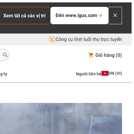
Đến www.igus.com
Xem tất cả các vị trí
Công cụ tính tuổi thọ trực tuyến
Giỏ hàng
(0)
VN
(
VI
)
g ty
Người liên hệ