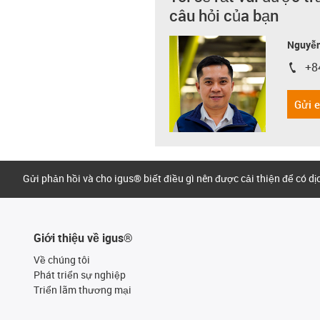
câu hỏi của bạn
Nguyễn
+8
igus-i
Gửi 
Gửi phản hồi và cho igus® biết điều gì nên được cải thiện để có d
Giới thiệu về igus®
Về chúng tôi
Phát triển sự nghiệp
Triển lãm thương mại