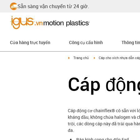
Sẵn sàng vận chuyển từ 24 giờ.
Cửa hàng trực tuyến
Công cụ cấu hình
Thông ti
igus-icon-arrow-right
igus-icon-arrow-right
Trang chủ
Cáp cho xích nhựa dẫn cá
Cáp độn
Cáp động cơ chainflex® có sẵn với l
kháng dầu, không chứa halogen và ch
trội, các dòng cáp này đã trải qua h
đa.
Bán kính cong cho đến 5xd