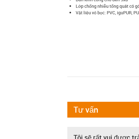
Lớp chống nhiễu tổng quát có gó
Vật liệu vỏ bọc: PVC, iguPUR, P
Tư vấn
Tôi sẽ rất vui được tr