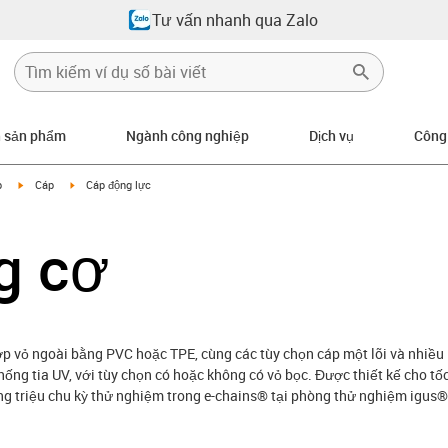
Tư vấn nhanh qua Zalo
n sản phẩm
Ngành công nghiệp
Dịch vụ
Công
igus-icon-arrow-right
igus-icon-arrow-right
p
Cáp
Cáp động lực
g cơ
ớp vỏ ngoài bằng PVC hoặc TPE, cùng các tùy chọn cáp một lõi và nhiều 
ống tia UV, với tùy chọn có hoặc không có vỏ bọc. Được thiết kế cho tố
àng triệu chu kỳ thử nghiệm trong e-chains® tại phòng thử nghiệm igus®,