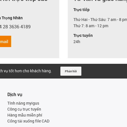
Trực tiếp
 Trọng Nhân
Thứ Hai - Thứ Sáu: 7 am - 8 p
Thứ 7: 8 am - 12 pm
4 28 3636 4189
con-phone
Trực tuyến
email
24h
ịch vụ tốt hơn cho khách hàng.
Phản hồi
Dịch vụ
Tính năng myigus
Công cụ trực tuyến
Hàng mẫu miễn phí
Cổng tải xuống file CAD