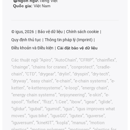
Ngôn ngữ:
Tiếng Việt
Quốc gia:
Việt Nam
©
igus, 2026
Bảo vệ dữ liệu
Chính sách cookie
Quy định thủ tục
Thông tin pháp lý (Imprint)
Điều khoản và Điều kiện
Cài đặt bảo vệ dữ liệu
Các thuật ngữ “Apiro”, “AutoChain”, “CFRIP”, “chainflex”,
“chainge”, “chains for cranes”, “conprotect”, “cradle-
chain”, “CTD”, “drygear”, “drylin”, “dryspin”, “dry-tech”,
“dryway”, “easy chain”, “e-chain”, “e-chain systems”, “e-
ketten”, “e-kettensysteme”, “e-loop”, “energy chain”,
“energy chain systems”, “enjoyneering”, “e-skin”, “e-
spool”, “fixflex”, “flizz”, “i.Cee”, “ibow”, “igear”, “iglide”,
“iglidur”, “igubal”, “igumid”, “igus”, “igus improves what
moves”, “igus:bike”, “igusGO”, “igutex”, “iguverse”,
“iguversum”, “kineKIT”, “kopla”, “manus”, “motion
plastics”, “motion polymers”, “motionary”, “plastics for