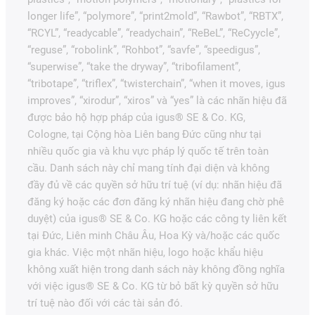
longer life”, “polymore”, “print2mold”, “Rawbot”, “RBTX”,
“RCYL”, “readycable”, “readychain”, “ReBeL”, “ReCyycle”,
“reguse”, “robolink”, “Rohbot”, “savfe”, “speedigus”,
“superwise”, “take the dryway”, “tribofilament”,
“tribotape”, “triflex”, “twisterchain”, “when it moves, igus
improves”, “xirodur”, “xiros” và “yes” là các nhãn hiệu đã
được bảo hộ hợp pháp của igus® SE & Co. KG,
Cologne, tại Cộng hòa Liên bang Đức cũng như tại
nhiều quốc gia và khu vực pháp lý quốc tế trên toàn
cầu. Danh sách này chỉ mang tính đại diện và không
đầy đủ về các quyền sở hữu trí tuệ (ví dụ: nhãn hiệu đã
đăng ký hoặc các đơn đăng ký nhãn hiệu đang chờ phê
duyệt) của igus® SE & Co. KG hoặc các công ty liên kết
tại Đức, Liên minh Châu Âu, Hoa Kỳ và/hoặc các quốc
gia khác. Việc một nhãn hiệu, logo hoặc khẩu hiệu
không xuất hiện trong danh sách này không đồng nghĩa
với việc igus® SE & Co. KG từ bỏ bất kỳ quyền sở hữu
trí tuệ nào đối với các tài sản đó.