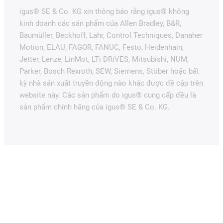
igus® SE & Co. KG xin thông báo rằng igus® không
kinh doanh các sản phẩm của Allen Bradley, B&R,
Baumüller, Beckhoff, Lahr, Control Techniques, Danaher
Motion, ELAU, FAGOR, FANUC, Festo, Heidenhain,
Jetter, Lenze, LinMot, LTi DRiVES, Mitsubishi, NUM,
Parker, Bosch Rexroth, SEW, Siemens, Stöber hoặc bất
kỳ nhà sản xuất truyền động nào khác được đề cập trên
website này. Các sản phẩm do igus® cung cấp đều là
sản phẩm chính hãng của igus® SE & Co. KG.