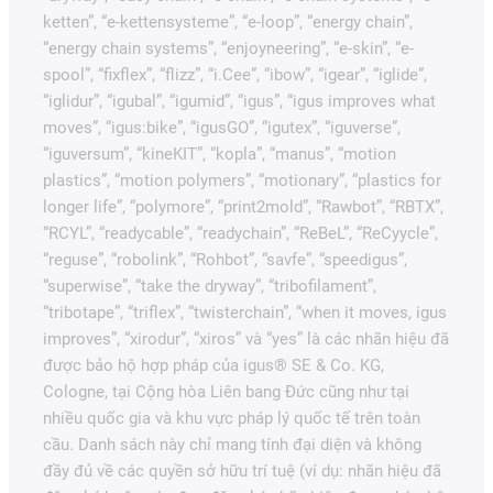
ketten”, “e-kettensysteme”, “e-loop”, “energy chain”,
“energy chain systems”, “enjoyneering”, “e-skin”, “e-
spool”, “fixflex”, “flizz”, “i.Cee”, “ibow”, “igear”, “iglide”,
“iglidur”, “igubal”, “igumid”, “igus”, “igus improves what
moves”, “igus:bike”, “igusGO”, “igutex”, “iguverse”,
“iguversum”, “kineKIT”, “kopla”, “manus”, “motion
plastics”, “motion polymers”, “motionary”, “plastics for
longer life”, “polymore”, “print2mold”, “Rawbot”, “RBTX”,
“RCYL”, “readycable”, “readychain”, “ReBeL”, “ReCyycle”,
“reguse”, “robolink”, “Rohbot”, “savfe”, “speedigus”,
“superwise”, “take the dryway”, “tribofilament”,
“tribotape”, “triflex”, “twisterchain”, “when it moves, igus
improves”, “xirodur”, “xiros” và “yes” là các nhãn hiệu đã
được bảo hộ hợp pháp của igus® SE & Co. KG,
Cologne, tại Cộng hòa Liên bang Đức cũng như tại
nhiều quốc gia và khu vực pháp lý quốc tế trên toàn
cầu. Danh sách này chỉ mang tính đại diện và không
đầy đủ về các quyền sở hữu trí tuệ (ví dụ: nhãn hiệu đã