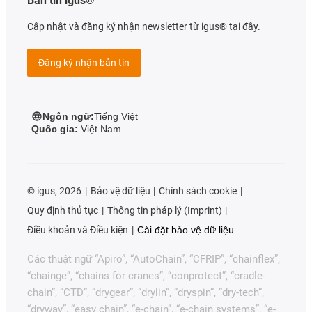
Bản tin igus®
Cập nhật và đăng ký nhận newsletter từ igus® tại đây.
Đăng ký nhận bản tin
Ngôn ngữ:
Tiếng Việt
Quốc gia:
Việt Nam
©
igus, 2026
Bảo vệ dữ liệu
Chính sách cookie
Quy định thủ tục
Thông tin pháp lý (Imprint)
Điều khoản và Điều kiện
Cài đặt bảo vệ dữ liệu
Các thuật ngữ “Apiro”, “AutoChain”, “CFRIP”, “chainflex”,
“chainge”, “chains for cranes”, “conprotect”, “cradle-
chain”, “CTD”, “drygear”, “drylin”, “dryspin”, “dry-tech”,
“dryway”, “easy chain”, “e-chain”, “e-chain systems”, “e-