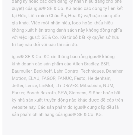
đăng ký hoặc các đơn đăng ký nhãn hiệu đang chờ phê
duyệt) của igus® SE & Co. KG hoặc các công ty liên kết
tại Đức, Liên minh Châu Âu, Hoa Kỳ và/hoặc các quốc
gia khác. Việc một nhãn hiệu, logo hoặc khẩu hiệu
không xuất hiện trong danh sách này không đồng nghĩa
với việc igus® SE & Co. KG từ bỏ bất kỳ quyền sở hữu
trí tuệ nào đối với các tài sản đó.
igus® SE & Co. KG xin thông báo rằng igus® không
kinh doanh các sản phẩm của Allen Bradley, B&R,
Baumüller, Beckhoff, Lahr, Control Techniques, Danaher
Motion, ELAU, FAGOR, FANUC, Festo, Heidenhain,
Jetter, Lenze, LinMot, LTi DRiVES, Mitsubishi, NUM,
Parker, Bosch Rexroth, SEW, Siemens, Stöber hoặc bất
kỳ nhà sản xuất truyền động nào khác được đề cập trên
website này. Các sản phẩm do igus® cung cấp đều là
sản phẩm chính hãng của igus® SE & Co. KG.