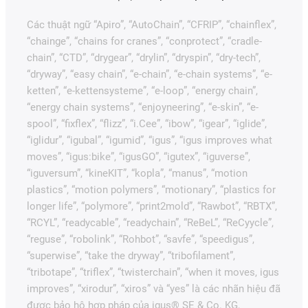
Các thuật ngữ “Apiro”, “AutoChain”, “CFRIP”, “chainflex”,
“chainge”, “chains for cranes”, “conprotect”, “cradle-
chain”, “CTD”, “drygear”, “drylin”, “dryspin”, “dry-tech”,
“dryway”, “easy chain”, “e-chain”, “e-chain systems”, “e-
ketten”, “e-kettensysteme”, “e-loop”, “energy chain”,
“energy chain systems”, “enjoyneering”, “e-skin”, “e-
spool”, “fixflex”, “flizz”, “i.Cee”, “ibow”, “igear”, “iglide”,
“iglidur”, “igubal”, “igumid”, “igus”, “igus improves what
moves”, “igus:bike”, “igusGO”, “igutex”, “iguverse”,
“iguversum”, “kineKIT”, “kopla”, “manus”, “motion
plastics”, “motion polymers”, “motionary”, “plastics for
longer life”, “polymore”, “print2mold”, “Rawbot”, “RBTX”,
“RCYL”, “readycable”, “readychain”, “ReBeL”, “ReCyycle”,
“reguse”, “robolink”, “Rohbot”, “savfe”, “speedigus”,
“superwise”, “take the dryway”, “tribofilament”,
“tribotape”, “triflex”, “twisterchain”, “when it moves, igus
improves”, “xirodur”, “xiros” và “yes” là các nhãn hiệu đã
được bảo hộ hợp pháp của igus® SE & Co. KG,