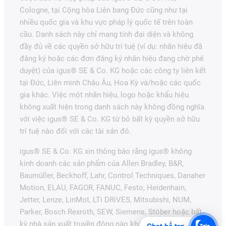
Cologne, tại Cộng hòa Liên bang Đức cũng như tại
nhiều quốc gia và khu vực pháp lý quốc tế trên toàn
cầu. Danh sách này chỉ mang tính đại diện và không
đầy đủ về các quyền sở hữu trí tuệ (ví dụ: nhãn hiệu đã
đăng ký hoặc các đơn đăng ký nhãn hiệu đang chờ phê
duyệt) của igus® SE & Co. KG hoặc các công ty liên kết
tại Đức, Liên minh Châu Âu, Hoa Kỳ và/hoặc các quốc
gia khác. Việc một nhãn hiệu, logo hoặc khẩu hiệu
không xuất hiện trong danh sách này không đồng nghĩa
với việc igus® SE & Co. KG từ bỏ bất kỳ quyền sở hữu
trí tuệ nào đối với các tài sản đó.
igus® SE & Co. KG xin thông báo rằng igus® không
kinh doanh các sản phẩm của Allen Bradley, B&R,
Baumüller, Beckhoff, Lahr, Control Techniques, Danaher
Motion, ELAU, FAGOR, FANUC, Festo, Heidenhain,
Jetter, Lenze, LinMot, LTi DRiVES, Mitsubishi, NUM,
Parker, Bosch Rexroth, SEW, Siemens, Stöber hoặc bất
kỳ nhà sản xuất truyền động nào khác được đề cập trên