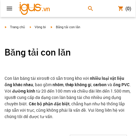
(0)
igus-icon-arrow-right
igus-icon-arrow-right
igus-icon-arrow-right
Trang chủ
Vòng bi
Băng tải con lăn
Băng tải con lăn
Con lăn băng tải xiros® có sẵn trong kho với
nhiều loại vật liệu
ống khác nhau
, bao gồm
nhôm
,
thép không gỉ
,
carbon
và
ống PVC
.
Với
đường kính
từ 20 đến 100 mm và chiều dài lên đến 1.500 mm,
igus® cung cấp đa dạng con lăn băng tải cho nhiều ứng dụng
chuyên biệt.
Các bộ phận đặc biệt
, chẳng hạn như hệ thống lắp
ráp sẵn với trục, cũng không phải là vấn đề. Vui lòng liên hệ với
chúng tôi để được tư vấn.