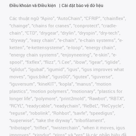
Điều khoản và Điều kiện
Cài đặt bảo vệ dữ liệu
Các thuật ngữ “Apiro”, “AutoChain”, “CFRIP”, “chainflex”,
“chainge”, “chains for cranes”, “conprotect”, “cradle-
chain”, “CTD”, “drygear”, “drylin”, “dryspin”, “dry-tech”,
“dryway”, “easy chain”, “e-chain”, “e-chain systems”, “e-
ketten”, “e-kettensysteme”, “e-loop”, “energy chain”,
“energy chain systems”, “enjoyneering”, “e-skin”, “e-
spool”, “fixflex”, “flizz”, “i.Cee”, “ibow”, “igear”, “iglide”,
“iglidur”, “igubal”, “igumid”, “igus”, “igus improves what
moves”, “igus:bike”, “igusGO”, “igutex”, “iguverse”,
“iguversum”, “kineKIT”, “kopla”, “manus”, “motion
plastics”, “motion polymers”, “motionary”, “plastics for
longer life”, “polymore”, “print2mold”, “Rawbot”, “RBTX”,
“RCYL”, “readycable”, “readychain”, “ReBeL”, “ReCyycle”,
“reguse”, “robolink”, “Rohbot”, “savfe”, “speedigus”,
“superwise”, “take the dryway”, “tribofilament”,
“tribotape”, “triflex”, “twisterchain”, “when it moves, igus
improves”, “xirodur”, “xiros” và “yes” là các nhãn hiệu đã