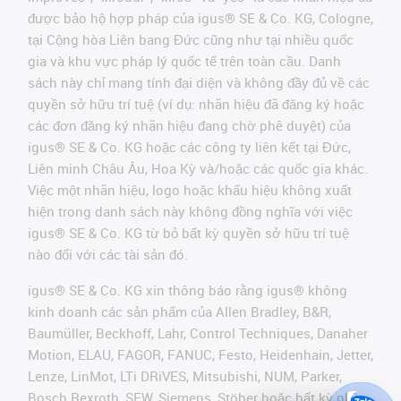
được bảo hộ hợp pháp của igus® SE & Co. KG, Cologne,
tại Cộng hòa Liên bang Đức cũng như tại nhiều quốc
gia và khu vực pháp lý quốc tế trên toàn cầu. Danh
sách này chỉ mang tính đại diện và không đầy đủ về các
quyền sở hữu trí tuệ (ví dụ: nhãn hiệu đã đăng ký hoặc
các đơn đăng ký nhãn hiệu đang chờ phê duyệt) của
igus® SE & Co. KG hoặc các công ty liên kết tại Đức,
Liên minh Châu Âu, Hoa Kỳ và/hoặc các quốc gia khác.
Việc một nhãn hiệu, logo hoặc khẩu hiệu không xuất
hiện trong danh sách này không đồng nghĩa với việc
igus® SE & Co. KG từ bỏ bất kỳ quyền sở hữu trí tuệ
nào đối với các tài sản đó.
igus® SE & Co. KG xin thông báo rằng igus® không
kinh doanh các sản phẩm của Allen Bradley, B&R,
Baumüller, Beckhoff, Lahr, Control Techniques, Danaher
Motion, ELAU, FAGOR, FANUC, Festo, Heidenhain, Jetter,
Lenze, LinMot, LTi DRiVES, Mitsubishi, NUM, Parker,
Bosch Rexroth, SEW, Siemens, Stöber hoặc bất kỳ nhà