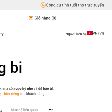
Công cụ tính tuổi thọ trực tuyến
Giỏ hàng
(0)
VN
(
VI
)
 ty
Người liên hệ
g bi
ơn
mà còn
cực kỳ nhẹ
và
dễ bảo trì
.
c biệt riêng
cho khách hàng.
i