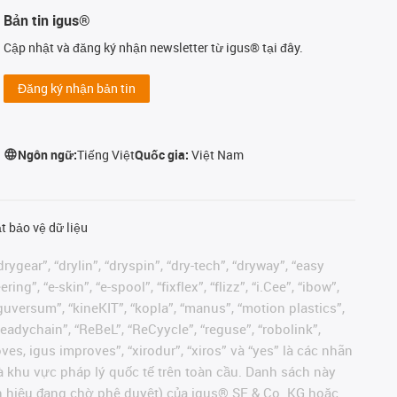
Bản tin igus®
Cập nhật và đăng ký nhận newsletter từ igus® tại đây.
Đăng ký nhận bản tin
Ngôn ngữ:
Tiếng Việt
Quốc gia:
Việt Nam
t bảo vệ dữ liệu
rygear”, “drylin”, “dryspin”, “dry-tech”, “dryway”, “easy
”, “e-skin”, “e-spool”, “fixflex”, “flizz”, “i.Cee”, “ibow”,
 “iguversum”, “kineKIT”, “kopla”, “manus”, “motion plastics”,
readychain”, “ReBeL”, “ReCyycle”, “reguse”, “robolink”,
moves, igus improves”, “xirodur”, “xiros” và “yes” là các nhãn
 khu vực pháp lý quốc tế trên toàn cầu. Danh sách này
ãn hiệu đang chờ phê duyệt) của igus® SE & Co. KG hoặc