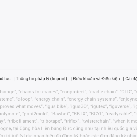
hủ tục
Thông tin pháp lý (Imprint)
Điều khoản và Điều kiện
Cài đặ
ainge”, “chains for cranes”, “conprotect”, “cradle-chain”, “CTD”, “d
teme”, “e-loop”, “energy chain”, “energy chain systems”, “enjoyneering
us improves what moves”, “igus:bike”, “igusGO”, “igutex”, “iguverse”,
“polymore”, “print2mold”, “Rawbot”, “RBTX”, “RCYL”, “readycable”, “
”, “tribofilament”, “tribotape”, “triflex”, “twisterchain”, “when it 
ogne, tại Cộng hòa Liên bang Đức cũng như tại nhiều quốc gia và
ữu trí tuệ (ví dụ: nhãn hiệu đã đăng ký hoặc các đơn đăng ký nh