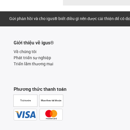
Gửi phản hồi và cho igus® biết điều gì nên được cải thiện để có d
Giới thiệu về igus®
Về chúng tôi
Phát triển sự nghiệp
Triển lãm thương mại
Phương thức thanh toán
Trả trước
Mua theo tài khoản