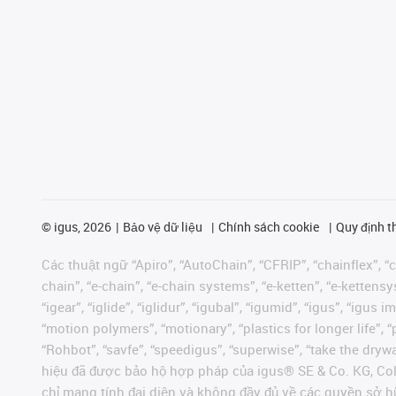
©
igus, 2026
Bảo vệ dữ liệu
Chính sách cookie
Quy định t
Các thuật ngữ “Apiro”, “AutoChain”, “CFRIP”, “chainflex”, “ch
chain”, “e-chain”, “e-chain systems”, “e-ketten”, “e-kettensys
“igear”, “iglide”, “iglidur”, “igubal”, “igumid”, “igus”, “ig
“motion polymers”, “motionary”, “plastics for longer life”, 
“Rohbot”, “savfe”, “speedigus”, “superwise”, “take the dryway
hiệu đã được bảo hộ hợp pháp của igus® SE & Co. KG, Col
chỉ mang tính đại diện và không đầy đủ về các quyền sở h