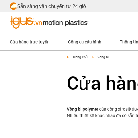
Sẵn sàng vận chuyển từ 24 giờ.
Cửa hàng trực tuyến
Công cụ cấu hình
Thông ti
igus-icon-arrow-right
igus-icon-arrow-right
Trang chủ
Vòng bi
Cửa hàng
Vòng bi polymer
của dòng xiros® đư
Nhiều thiết kế khác nhau đã có sẵn 