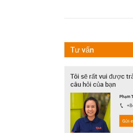
Tư vấn
Tôi sẽ rất vui được tr
câu hỏi của bạn
Phạm T
+8
igus-i
Gửi 