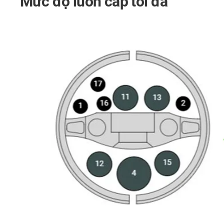
Mức độ luồn cáp tối đa