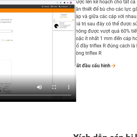
được lên kế hoạch cho tất cả 
cần thiết để bù cho các lực g
cáp và giữa các cáp với nhau
Giá trị sau đây có thể được 
không được vượt quá 60% tiết 
hoặc ít nhất 1 mm đến cáp ho
đổ đầy triflex R đúng cách là
dòng triflex R
Bắt đầu cấu
hình