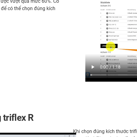
 được vượt quá mức 60%. Có
n để có thể chọn đúng kích
triflex R
Khi chọn đúng kích thước trif