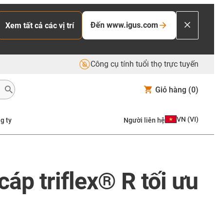
Đến www.igus.com
Xem tất cả các vị trí
Công cụ tính tuổi thọ trực tuyến
Giỏ hàng
(0)
VN
(
VI
)
g ty
Người liên hệ
áp triflex® R tối ưu