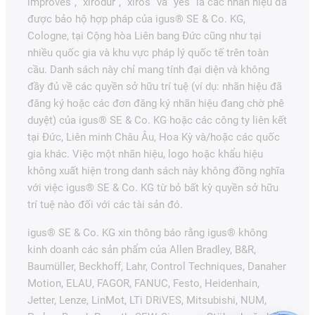
improves”, “xirodur”, “xiros” và “yes” là các nhãn hiệu đã
được bảo hộ hợp pháp của igus® SE & Co. KG,
Cologne, tại Cộng hòa Liên bang Đức cũng như tại
nhiều quốc gia và khu vực pháp lý quốc tế trên toàn
cầu. Danh sách này chỉ mang tính đại diện và không
đầy đủ về các quyền sở hữu trí tuệ (ví dụ: nhãn hiệu đã
đăng ký hoặc các đơn đăng ký nhãn hiệu đang chờ phê
duyệt) của igus® SE & Co. KG hoặc các công ty liên kết
tại Đức, Liên minh Châu Âu, Hoa Kỳ và/hoặc các quốc
gia khác. Việc một nhãn hiệu, logo hoặc khẩu hiệu
không xuất hiện trong danh sách này không đồng nghĩa
với việc igus® SE & Co. KG từ bỏ bất kỳ quyền sở hữu
trí tuệ nào đối với các tài sản đó.
igus® SE & Co. KG xin thông báo rằng igus® không
kinh doanh các sản phẩm của Allen Bradley, B&R,
Baumüller, Beckhoff, Lahr, Control Techniques, Danaher
Motion, ELAU, FAGOR, FANUC, Festo, Heidenhain,
Jetter, Lenze, LinMot, LTi DRiVES, Mitsubishi, NUM,