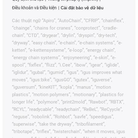
Điều khoản và Điều kiện
Cài đặt bảo vệ dữ liệu
Các thuật ngữ “Apiro”, “AutoChain”, “CFRIP”, “chainflex”,
“chainge”, “chains for cranes”, “conprotect”, “cradle-
chain”, “CTD”, “drygear”, “drylin”, “dryspin”, “dry-tech”,
“dryway”, “easy chain”, “e-chain”, “e-chain systems”, “e-
ketten”, “e-kettensysteme”, “e-loop”, “energy chain”,
“energy chain systems”, “enjoyneering”, “e-skin”, “e-
spool”, “fixflex”, “flizz”, “i.Cee”, “ibow”, “igear”, “iglide”,
“iglidur”, “igubal”, “igumid”, “igus”, “igus improves what
moves”, “igus:bike”, “igusGO”, “igutex”, “iguverse”,
“iguversum”, “kineKIT”, “kopla”, “manus”, “motion
plastics”, “motion polymers”, “motionary”, “plastics for
longer life”, “polymore”, “print2mold”, “Rawbot”, “RBTX”,
“RCYL”, “readycable”, “readychain”, “ReBeL”, “ReCyycle”,
“reguse”, “robolink”, “Rohbot”, “savfe”, “speedigus”,
“superwise”, “take the dryway”, “tribofilament”,
“tribotape”, “triflex”, “twisterchain”, “when it moves, igus