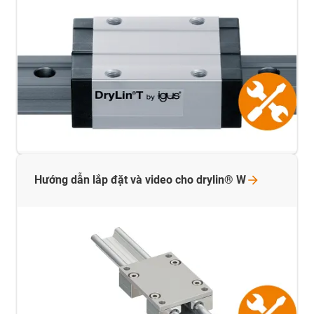
Hướng dẫn lắp đặt và video cho drylin®
W