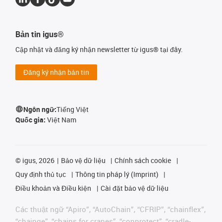
Bản tin igus®
Cập nhật và đăng ký nhận newsletter từ igus® tại đây.
Đăng ký nhận bản tin
Ngôn ngữ:
Tiếng Việt
Quốc gia:
Việt Nam
©
igus, 2026
Bảo vệ dữ liệu
Chính sách cookie
Quy định thủ tục
Thông tin pháp lý (Imprint)
Điều khoản và Điều kiện
Cài đặt bảo vệ dữ liệu
Các thuật ngữ “Apiro”, “AutoChain”, “CFRIP”, “chainflex”,
“chainge”, “chains for cranes”, “conprotect”, “cradle-