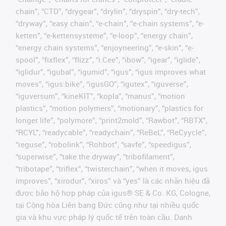
chain”, “CTD”, “drygear”, “drylin”, “dryspin”, “dry-tech”,
“dryway”, “easy chain”, “e-chain”, “e-chain systems”, “e-
ketten”, “e-kettensysteme”, “e-loop”, “energy chain”,
“energy chain systems”, “enjoyneering”, “e-skin”, “e-
spool”, “fixflex”, “flizz”, “i.Cee”, “ibow”, “igear”, “iglide”,
“iglidur”, “igubal”, “igumid”, “igus”, “igus improves what
moves”, “igus:bike”, “igusGO”, “igutex”, “iguverse”,
“iguversum”, “kineKIT”, “kopla”, “manus”, “motion
plastics”, “motion polymers”, “motionary”, “plastics for
longer life”, “polymore”, “print2mold”, “Rawbot”, “RBTX”,
“RCYL”, “readycable”, “readychain”, “ReBeL”, “ReCyycle”,
“reguse”, “robolink”, “Rohbot”, “savfe”, “speedigus”,
“superwise”, “take the dryway”, “tribofilament”,
“tribotape”, “triflex”, “twisterchain”, “when it moves, igus
improves”, “xirodur”, “xiros” và “yes” là các nhãn hiệu đã
được bảo hộ hợp pháp của igus® SE & Co. KG, Cologne,
tại Cộng hòa Liên bang Đức cũng như tại nhiều quốc
gia và khu vực pháp lý quốc tế trên toàn cầu. Danh