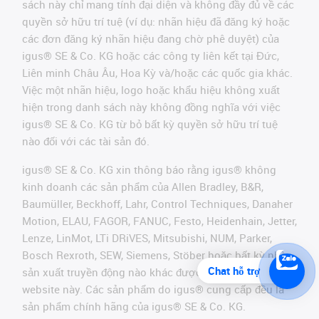
sách này chỉ mang tính đại diện và không đầy đủ về các
quyền sở hữu trí tuệ (ví dụ: nhãn hiệu đã đăng ký hoặc
các đơn đăng ký nhãn hiệu đang chờ phê duyệt) của
igus® SE & Co. KG hoặc các công ty liên kết tại Đức,
Liên minh Châu Âu, Hoa Kỳ và/hoặc các quốc gia khác.
Việc một nhãn hiệu, logo hoặc khẩu hiệu không xuất
hiện trong danh sách này không đồng nghĩa với việc
igus® SE & Co. KG từ bỏ bất kỳ quyền sở hữu trí tuệ
nào đối với các tài sản đó.
igus® SE & Co. KG xin thông báo rằng igus® không
kinh doanh các sản phẩm của Allen Bradley, B&R,
Baumüller, Beckhoff, Lahr, Control Techniques, Danaher
Motion, ELAU, FAGOR, FANUC, Festo, Heidenhain, Jetter,
Lenze, LinMot, LTi DRiVES, Mitsubishi, NUM, Parker,
Bosch Rexroth, SEW, Siemens, Stöber hoặc bất kỳ nhà
Chat hỗ trợ
sản xuất truyền động nào khác được đề cập trên
website này. Các sản phẩm do igus® cung cấp đều là
sản phẩm chính hãng của igus® SE & Co. KG.