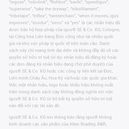
“reguse”, “robolink”, “Rohbot”, “savfe”, “speedigus”,
“superwise”, “take the dryway”, “tribofilament”,
“tribotape”, “triflex”, “twisterchain”, “when it moves, igus
improves”, “xirodur”, “xiros” và “yes” là các nhãn hiệu đã
được bảo hộ hợp pháp của igus® SE & Co. KG, Cologne,
tại Cộng hòa Liên bang Đức cũng như tại nhiều quốc
gia và khu vực pháp lý quốc tế trên toàn cầu. Danh
sách này chỉ mang tính đại diện và không đầy đủ về các
quyền sở hữu trí tuệ (ví dụ: nhãn hiệu đã đăng ký hoặc
các đơn đăng ký nhãn hiệu đang chờ phê duyệt) của
igus® SE & Co. KG hoặc các công ty liên kết tại Đức,
Liên minh Châu Âu, Hoa Kỳ và/hoặc các quốc gia khác.
Việc một nhãn hiệu, logo hoặc khẩu hiệu không xuất
hiện trong danh sách này không đồng nghĩa với việc
igus® SE & Co. KG từ bỏ bất kỳ quyền sở hữu trí tuệ
nào đối với các tài sản đó.
igus® SE & Co. KG xin thông báo rằng igus® không
kinh doanh các sản phẩm của Allen Bradley, B&R,