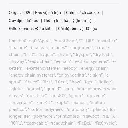
©
igus, 2026
Bảo vệ dữ liệu
Chính sách cookie
Quy định thủ tục
Thông tin pháp lý (Imprint)
Điều khoản và Điều kiện
Cài đặt bảo vệ dữ liệu
Các thuật ngữ “Apiro”, “AutoChain”, “CFRIP”, “chainflex”,
“chainge”, “chains for cranes”, “conprotect”, “cradle-
chain”, “CTD”, “drygear”, “drylin”, “dryspin”, “dry-tech”,
“dryway”, “easy chain”, “e-chain”, “e-chain systems”, “e-
ketten”, “e-kettensysteme”, “e-loop”, “energy chain”,
“energy chain systems”, “enjoyneering”, “e-skin”, “e-
spool”, “fixflex”, “flizz”, “i.Cee”, “ibow”, “igear”, “iglide”,
“iglidur”, “igubal”, “igumid”, “igus”, “igus improves what
moves”, “igus:bike”, “igusGO”, “igutex”, “iguverse”,
“iguversum”, “kineKIT”, “kopla”, “manus”, “motion
plastics”, “motion polymers”, “motionary”, “plastics for
longer life”, “polymore”, “print2mold”, “Rawbot”, “RBTX”,
“RCYL”, “readycable”, “readychain”, “ReBeL”, “ReCyycle”,