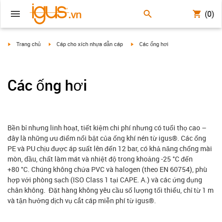
(0)
igus-icon-arrow-right
igus-icon-arrow-right
igus-icon-arrow-right
Trang chủ
Cáp cho xích nhựa dẫn cáp
Các ống hơi
Các ống hơi
Bền bỉ nhưng linh hoạt, tiết kiệm chi phí nhưng có tuổi thọ cao –
đây là những ưu điểm nổi bật của ống khí nén từ igus®. Các ống
PE và PU chịu được áp suất lên đến 12 bar, có khả năng chống mài
mòn, dầu, chất làm mát và nhiệt độ trong khoảng -25 °C đến
+80 °C. Chúng không chứa PVC và halogen (theo EN 60754), phù
hợp với phòng sạch (ISO Class 1 tại CAPE. A.) và các ứng dụng
chân không. Đặt hàng không yêu cầu số lượng tối thiểu, chỉ từ 1 m
và tận hưởng dịch vụ cắt cáp miễn phí từ igus®.