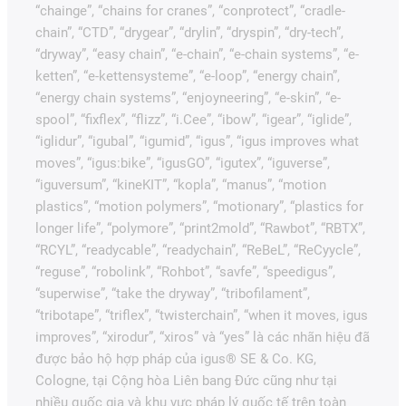
“chainge”, “chains for cranes”, “conprotect”, “cradle-
chain”, “CTD”, “drygear”, “drylin”, “dryspin”, “dry-tech”,
“dryway”, “easy chain”, “e-chain”, “e-chain systems”, “e-
ketten”, “e-kettensysteme”, “e-loop”, “energy chain”,
“energy chain systems”, “enjoyneering”, “e-skin”, “e-
spool”, “fixflex”, “flizz”, “i.Cee”, “ibow”, “igear”, “iglide”,
“iglidur”, “igubal”, “igumid”, “igus”, “igus improves what
moves”, “igus:bike”, “igusGO”, “igutex”, “iguverse”,
“iguversum”, “kineKIT”, “kopla”, “manus”, “motion
plastics”, “motion polymers”, “motionary”, “plastics for
longer life”, “polymore”, “print2mold”, “Rawbot”, “RBTX”,
“RCYL”, “readycable”, “readychain”, “ReBeL”, “ReCyycle”,
“reguse”, “robolink”, “Rohbot”, “savfe”, “speedigus”,
“superwise”, “take the dryway”, “tribofilament”,
“tribotape”, “triflex”, “twisterchain”, “when it moves, igus
improves”, “xirodur”, “xiros” và “yes” là các nhãn hiệu đã
được bảo hộ hợp pháp của igus® SE & Co. KG,
Cologne, tại Cộng hòa Liên bang Đức cũng như tại
nhiều quốc gia và khu vực pháp lý quốc tế trên toàn