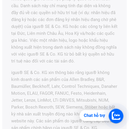
cầu. Danh sách này chỉ mang tính đại diện và không
đầy đủ về các quyền sở hữu trí tuệ (ví dụ: nhãn hiệu đã
đăng ký hoặc các đơn đăng ký nhãn hiệu đang chờ phê
duyệt) của igus® SE & Co. KG hoặc các công ty liên kết
tại Đức, Liên minh Châu Âu, Hoa Kỳ và/hoặc các quốc
gia khác. Việc một nhãn hiệu, logo hoặc khẩu hiệu
không xuất hiện trong danh sách này không đồng nghĩa
với việc igus® SE & Co. KG từ bỏ bất kỳ quyền sở hữu
trí tuệ nào đối với các tài sản đó.
igus® SE & Co. KG xin thông báo rằng igus® không
kinh doanh các sản phẩm của Allen Bradley, B&R,
Baumüller, Beckhoff, Lahr, Control Techniques, Danaher
Motion, ELAU, FAGOR, FANUC, Festo, Heidenhain,
Jetter, Lenze, LinMot, LTi DRiVES, Mitsubishi, NUM,
Parker, Bosch Rexroth, SEW, Siemens, Stöber hoặc bất
kỳ nhà sản xuất truyền động nào khác được đề cập trên
Chat hỗ trợ
website này. Các sản phẩm do igus® cung cấp đều là
sản phẩm chính hãng của igus® SE & Co. KG.