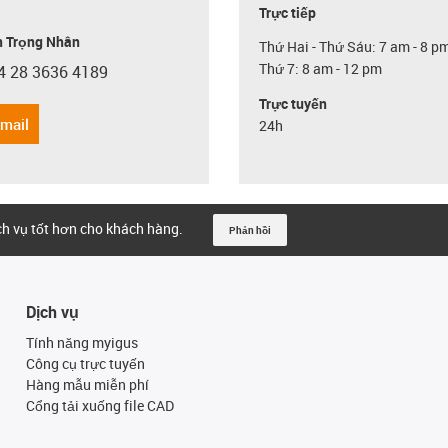
Trực tiếp
 Trọng Nhân
Thứ Hai - Thứ Sáu: 7 am - 8 p
Thứ 7: 8 am - 12 pm
4 28 3636 4189
con-phone
Trực tuyến
email
24h
ịch vụ tốt hơn cho khách hàng.
Phản hồi
Dịch vụ
Tính năng myigus
Công cụ trực tuyến
Hàng mẫu miễn phí
Cổng tải xuống file CAD