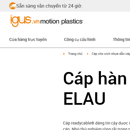
Sẵn sàng vận chuyển từ 24 giờ.
Cửa hàng trực tuyến
Công cụ cấu hình
Thông ti
igus-icon-arrow-right
igus-icon-arrow-right
Trang chủ
Cáp cho xích nhựa dẫn cá
Cáp hàn 
ELAU
Cáp readycable® đáng tin cậy được s
cáp. Nhờ thử nghiệm rộng rãi trong 