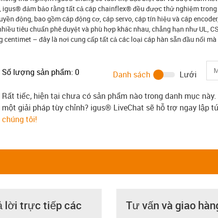
ộ, igus® đảm bảo rằng tất cả cáp chainflex® đều được thử nghiệm tron
ruyền động, bao gồm cáp động cơ, cáp servo, cáp tín hiệu và cáp encode
 nhiều tiêu chuẩn phê duyệt và phù hợp khác nhau, chẳng hạn như UL, C
 centimet – đây là nơi cung cấp tất cả các loại cáp hàn sẵn đầu nối mà 
Số lượng sản phẩm:
0
Danh sách
Lưới
Rất tiếc, hiện tại chưa có sản phẩm nào trong danh mục này.
một giải pháp tùy chỉnh? igus® LiveChat sẽ hỗ trợ ngay lập 
chúng tôi!
ả lời trực tiếp các
Tư vấn và giao hàn