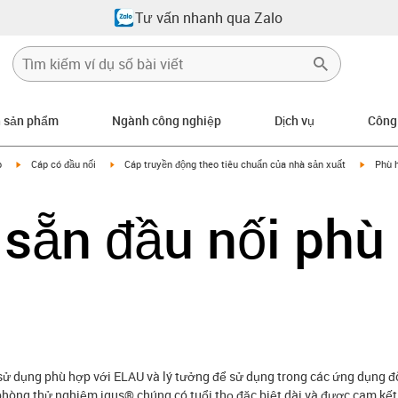
Tư vấn nhanh qua Zalo
n sản phẩm
Ngành công nghiệp
Dịch vụ
Công
igus-icon-arrow-right
igus-icon-arrow-right
igus-ic
p
Cáp có đầu nối
Cáp truyền động theo tiêu chuẩn của nhà sản xuất
Phù 
sẵn đầu nối phù
ử dụng phù hợp với ELAU và lý tưởng để sử dụng trong các ứng dụng đò
phòng thử nghiệm igus® chúng có tuổi thọ đặc biệt dài và được cam kết