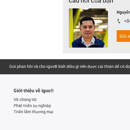
câu hỏi của bạn
Nguyễn
+8
igus-i
Gửi 
Gửi phản hồi và cho igus® biết điều gì nên được cải thiện để có d
Giới thiệu về igus®
Về chúng tôi
Phát triển sự nghiệp
Triển lãm thương mại