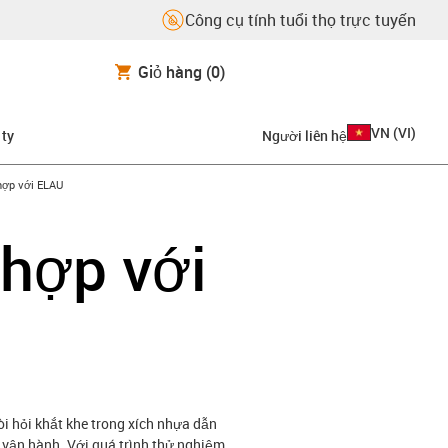
Công cụ tính tuổi thọ trực tuyến
Giỏ hàng
(0)
VN
(
VI
)
 ty
Người liên hệ
on-arrow-right
hợp với ELAU
 hợp với
i hỏi khắt khe trong xích nhựa dẫn
 vận hành. Với quá trình thử nghiệm