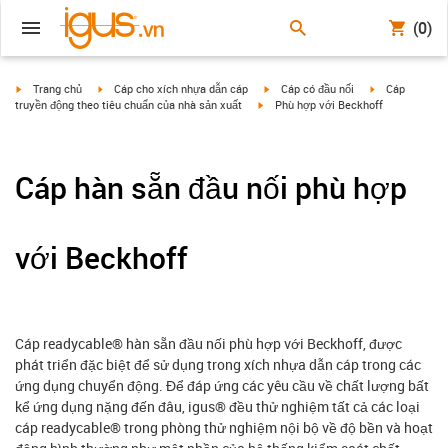
(0)
igus-icon-arrow-right
igus-icon-arrow-right
igus-icon-arrow-right
igus-icon-arrow
Trang chủ
Cáp cho xích nhựa dẫn cáp
Cáp có đầu nối
Cáp
igus-icon-arrow-right
truyền động theo tiêu chuẩn của nhà sản xuất
Phù hợp với Beckhoff
Cáp hàn sẵn đầu nối phù hợp
với Beckhoff
Cáp readycable® hàn sẵn đầu nối phù hợp với Beckhoff, được
phát triển đặc biệt để sử dụng trong xích nhựa dẫn cáp trong các
ứng dụng chuyển động. Để đáp ứng các yêu cầu về chất lượng bất
kể ứng dụng nặng đến đâu, igus® đều thử nghiệm tất cả các loại
cáp readycable® trong phòng thử nghiệm nội bộ về độ bền và hoạt