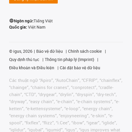
Ngôn ngữ:
Tiếng Việt
Quốc gia:
Việt Nam
©
igus, 2026
Bảo vệ dữ liệu
Chính sách cookie
Quy định thủ tục
Thông tin pháp lý (Imprint)
Điều khoản và Điều kiện
Cài đặt bảo vệ dữ liệu
Các thuật ngữ “Apiro”, “AutoChain”, “CFRIP”, “chainflex”,
“chainge”, “chains for cranes”, “conprotect”, “cradle-
chain”, “CTD”, “drygear”, “drylin”, “dryspin”, “dry-tech”,
“dryway”, “easy chain”, “e-chain”, “e-chain systems”, “e-
ketten”, “e-kettensysteme”, “e-loop”, “energy chain”,
“energy chain systems”, “enjoyneering”, “e-skin”, “e-
spool”, “fixflex”, “flizz”, “i.Cee”, “ibow”, “igear”, “iglide”,
“iglidur”, “igubal”, “igumid”, “igus”, “igus improves what