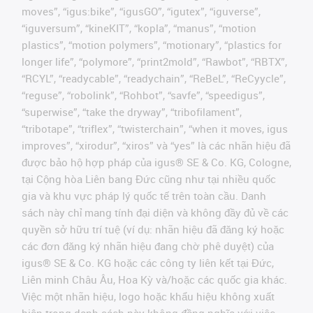
moves”, “igus:bike”, “igusGO”, “igutex”, “iguverse”,
“iguversum”, “kineKIT”, “kopla”, “manus”, “motion
plastics”, “motion polymers”, “motionary”, “plastics for
longer life”, “polymore”, “print2mold”, “Rawbot”, “RBTX”,
“RCYL”, “readycable”, “readychain”, “ReBeL”, “ReCyycle”,
“reguse”, “robolink”, “Rohbot”, “savfe”, “speedigus”,
“superwise”, “take the dryway”, “tribofilament”,
“tribotape”, “triflex”, “twisterchain”, “when it moves, igus
improves”, “xirodur”, “xiros” và “yes” là các nhãn hiệu đã
được bảo hộ hợp pháp của igus® SE & Co. KG, Cologne,
tại Cộng hòa Liên bang Đức cũng như tại nhiều quốc
gia và khu vực pháp lý quốc tế trên toàn cầu. Danh
sách này chỉ mang tính đại diện và không đầy đủ về các
quyền sở hữu trí tuệ (ví dụ: nhãn hiệu đã đăng ký hoặc
các đơn đăng ký nhãn hiệu đang chờ phê duyệt) của
igus® SE & Co. KG hoặc các công ty liên kết tại Đức,
Liên minh Châu Âu, Hoa Kỳ và/hoặc các quốc gia khác.
Việc một nhãn hiệu, logo hoặc khẩu hiệu không xuất
hiện trong danh sách này không đồng nghĩa với việc