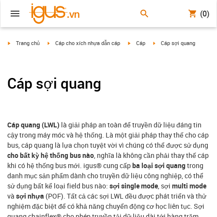
(0)
igus-icon-arrow-right
igus-icon-arrow-right
igus-icon-arrow-right
igus-icon-arrow-right
Trang chủ
Cáp cho xích nhựa dẫn cáp
Cáp
Cáp sợi quang
Cáp sợi quang
Cáp quang (LWL)
là giải pháp an toàn để truyền dữ liệu đáng tin
cậy trong máy móc và hệ thống. Là một giải pháp thay thế cho cáp
bus, cáp quang là lựa chọn tuyệt vời vì chúng có thể được sử dụng
cho bất kỳ hệ thống bus nào
, nghĩa là không cần phải thay thế cáp
khi có hệ thống bus mới. igus® cung cấp
ba loại sợi quang
trong
danh mục sản phẩm dành cho truyền dữ liệu công nghiệp, có thể
sử dụng bất kể loại field bus nào:
sợi single mode
, sợi
multi mode
và
sợi nhựa
(POF). Tất cả các sợi LWL đều được phát triển và thử
nghiệm đặc biệt để có khả năng chuyển động cơ học liên tục. Sợi
quang chainflex® cho phép truyền tải dữ liệu dài tới hàng trăm