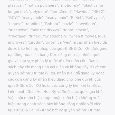
plastics”, “motion polymers”, “motionary”, “plastics for
longer life”, “polymore”, “print2mold”, “Rawbot”, “RBTX”,
“RCYL”, “readycable”, “readychain”, “ReBeL”, “ReCyycle”,
“reguse”, “robolink”, “Rohbot”, “savfe”, “speedigus”,
“superwise”, “take the dryway”, “tribofilament”,
“tribotape”, “triflex”, “twisterchain”, “when it moves, igus
improves”, “xirodur”, “xiros” và “yes” là các nhãn hiệu đã
được bảo hộ hợp pháp của igus® SE & Co. KG, Cologne,
tại Cộng hòa Liên bang Đức cũng như tại nhiều quốc
gia và khu vực pháp lý quốc tế trên toàn cầu. Danh
sách này chỉ mang tính đại diện và không đầy đủ về các
quyền sở hữu trí tuệ (ví dụ: nhãn hiệu đã đăng ký hoặc
các đơn đăng ký nhãn hiệu đang chờ phê duyệt) của
igus® SE & Co. KG hoặc các công ty liên kết tại Đức,
Liên minh Châu Âu, Hoa Kỳ và/hoặc các quốc gia khác.
Việc một nhãn hiệu, logo hoặc khẩu hiệu không xuất
hiện trong danh sách này không đồng nghĩa với việc
igus® SE & Co. KG từ bỏ bất kỳ quyền sở hữu trí tuệ