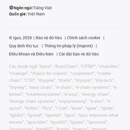
Ngôn ngữ:
Tiếng Việt
Quốc gia:
Việt Nam
©
igus, 2026
Bảo vệ dữ liệu
Chính sách cookie
Quy định thủ tục
Thông tin pháp lý (Imprint)
Điều khoản và Điều kiện
Cài đặt bảo vệ dữ liệu
Các thuật ngữ “Apiro”, “AutoChain”, “CFRIP”, “chainflex”,
“chainge”, “chains for cranes”, “conprotect”, “cradle-
chain”, “CTD”, “drygear”, “drylin”, “dryspin”, “dry-tech”,
“dryway”, “easy chain”, “e-chain”, “e-chain systems”, “e-
ketten”, “e-kettensysteme”, “e-loop”, “energy chain”,
“energy chain systems”, “enjoyneering”, “e-skin”, “e-
spool”, “fixflex”, “flizz”, “i.Cee”, “ibow”, “igear”, “iglide”,
“iglidur”, “igubal”, “igumid”, “igus”, “igus improves what
moves”, “igus:bike”, “igusGO”, “igutex”, “iguverse”,
“iguversum”, “kineKIT”, “kopla”, “manus”, “motion