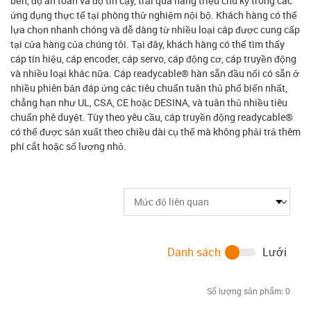
bền, độ an toàn và độ tin cậy, trải qua hàng triệu chu kỳ trong các
ứng dụng thực tế tại phòng thử nghiệm nội bộ. Khách hàng có thể
lựa chọn nhanh chóng và dễ dàng từ nhiều loại cáp được cung cấp
tại cửa hàng của chúng tôi. Tại đây, khách hàng có thể tìm thấy
cáp tín hiệu, cáp encoder, cáp servo, cáp động cơ, cáp truyền động
và nhiều loại khác nữa. Cáp readycable® hàn sẵn đầu nối có sẵn ở
nhiều phiên bản đáp ứng các tiêu chuẩn tuân thủ phổ biến nhất,
chẳng hạn như UL, CSA, CE hoặc DESINA, và tuân thủ nhiều tiêu
chuẩn phê duyệt. Tùy theo yêu cầu, cáp truyền động readycable®
có thể được sản xuất theo chiều dài cụ thể mà không phải trả thêm
phí cắt hoặc số lượng nhỏ.
Danh sách
Lưới
Số lượng sản phẩm:
0