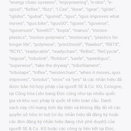
“energy chain systems”, “enjoyneering”, “e-skin”, “e-
spool”, “fixflex”, “flizz”, “i.Cee”, “ibow”, “igear”, “iglide”,
“iglidur”, “igubal”, “igumid”, “igus”, “igus improves what
moves”, “igus:bike”, “igusGO”, “igutex”, “iguverse”,
“iguversum”, “kineKIT”, “kopla”, “manus”, “motion
plastics”, “motion polymers”, “motionary”, “plastics for
longer life”, “polymore”, “print2mold”, “Rawbot”, “RBTX”,
“RCYL”, “readycable”, “readychain”, “ReBeL”, “ReCyycle”,
“reguse”, “robolink”, “Rohbot”, “savfe”, “speedigus”,
“superwise”, “take the dryway”, “tribofilament”,
“tribotape”, “triflex”, “twisterchain”, “when it moves, igus
improves”, “xirodur”, “xiros” và “yes” là các nhãn hiệu đã
được bảo hộ hợp pháp của igus® SE & Co. KG, Cologne,
tại Cộng hòa Liên bang Đức cũng như tại nhiều quốc
gia và khu vực pháp lý quốc tế trên toàn cầu. Danh
sách này chỉ mang tính đại diện và không đầy đủ về các
quyền sở hữu trí tuệ (ví dụ: nhãn hiệu đã đăng ký hoặc
các đơn đăng ký nhãn hiệu đang chờ phê duyệt) của
igus® SE & Co. KG hoặc các công ty liên kết tại Đức,