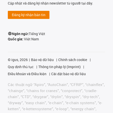
Cập nhật và đăng ký nhận newsletter từ igus® tại đây.
Đăng ký nhận bản tin
Ngôn ngữ:
Tiếng Việt
Quốc gia:
Việt Nam
©
igus, 2026
Bảo vệ dữ liệu
Chính sách cookie
Quy định thủ tục
Thông tin pháp lý (Imprint)
Điều khoản và Điều kiện
Cài đặt bảo vệ dữ liệu
Các thuật ngữ “Apiro”, “AutoChain”, “CFRIP”, “chainflex”,
“chainge”, “chains for cranes”, “conprotect”, “cradle-
chain”, “CTD”, “drygear”, “drylin”, “dryspin”, “dry-tech”,
“dryway”, “easy chain”, “e-chain”, “e-chain systems”, “e-
ketten”, “e-kettensysteme”, “e-loop”, “energy chain”,