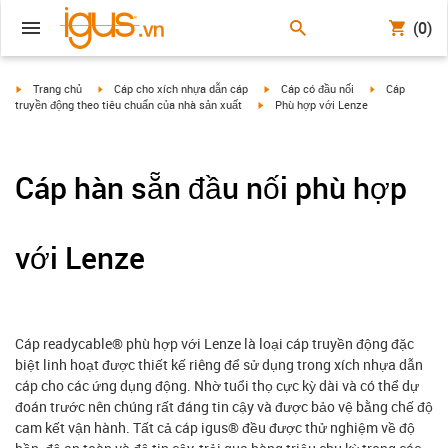
(0)
igus-icon-arrow-right
igus-icon-arrow-right
igus-icon-arrow-right
igus-icon-arrow
Trang chủ
Cáp cho xích nhựa dẫn cáp
Cáp có đầu nối
Cáp
igus-icon-arrow-right
truyền động theo tiêu chuẩn của nhà sản xuất
Phù hợp với Lenze
Cáp hàn sẵn đầu nối phù hợp
với Lenze
Cáp readycable® phù hợp với Lenze là loại cáp truyền động đặc
biệt linh hoạt được thiết kế riêng để sử dụng trong xích nhựa dẫn
cáp cho các ứng dụng động. Nhờ tuổi thọ cực kỳ dài và có thể dự
đoán trước nên chúng rất đáng tin cậy và được bảo vệ bằng chế độ
cam kết vận hành. Tất cả cáp igus® đều được thử nghiệm về độ