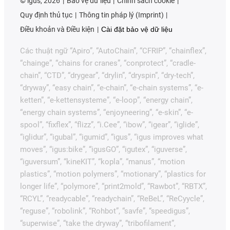
©
igus, 2026
Bảo vệ dữ liệu
Chính sách cookie
Quy định thủ tục
Thông tin pháp lý (Imprint)
Điều khoản và Điều kiện
Cài đặt bảo vệ dữ liệu
Các thuật ngữ “Apiro”, “AutoChain”, “CFRIP”, “chainflex”,
“chainge”, “chains for cranes”, “conprotect”, “cradle-
chain”, “CTD”, “drygear”, “drylin”, “dryspin”, “dry-tech”,
“dryway”, “easy chain”, “e-chain”, “e-chain systems”, “e-
ketten”, “e-kettensysteme”, “e-loop”, “energy chain”,
“energy chain systems”, “enjoyneering”, “e-skin”, “e-
spool”, “fixflex”, “flizz”, “i.Cee”, “ibow”, “igear”, “iglide”,
“iglidur”, “igubal”, “igumid”, “igus”, “igus improves what
moves”, “igus:bike”, “igusGO”, “igutex”, “iguverse”,
“iguversum”, “kineKIT”, “kopla”, “manus”, “motion
plastics”, “motion polymers”, “motionary”, “plastics for
longer life”, “polymore”, “print2mold”, “Rawbot”, “RBTX”,
“RCYL”, “readycable”, “readychain”, “ReBeL”, “ReCyycle”,
“reguse”, “robolink”, “Rohbot”, “savfe”, “speedigus”,
“superwise”, “take the dryway”, “tribofilament”,