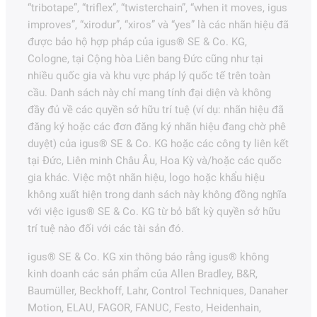
“tribotape”, “triflex”, “twisterchain”, “when it moves, igus
improves”, “xirodur”, “xiros” và “yes” là các nhãn hiệu đã
được bảo hộ hợp pháp của igus® SE & Co. KG,
Cologne, tại Cộng hòa Liên bang Đức cũng như tại
nhiều quốc gia và khu vực pháp lý quốc tế trên toàn
cầu. Danh sách này chỉ mang tính đại diện và không
đầy đủ về các quyền sở hữu trí tuệ (ví dụ: nhãn hiệu đã
đăng ký hoặc các đơn đăng ký nhãn hiệu đang chờ phê
duyệt) của igus® SE & Co. KG hoặc các công ty liên kết
tại Đức, Liên minh Châu Âu, Hoa Kỳ và/hoặc các quốc
gia khác. Việc một nhãn hiệu, logo hoặc khẩu hiệu
không xuất hiện trong danh sách này không đồng nghĩa
với việc igus® SE & Co. KG từ bỏ bất kỳ quyền sở hữu
trí tuệ nào đối với các tài sản đó.
igus® SE & Co. KG xin thông báo rằng igus® không
kinh doanh các sản phẩm của Allen Bradley, B&R,
Baumüller, Beckhoff, Lahr, Control Techniques, Danaher
Motion, ELAU, FAGOR, FANUC, Festo, Heidenhain,