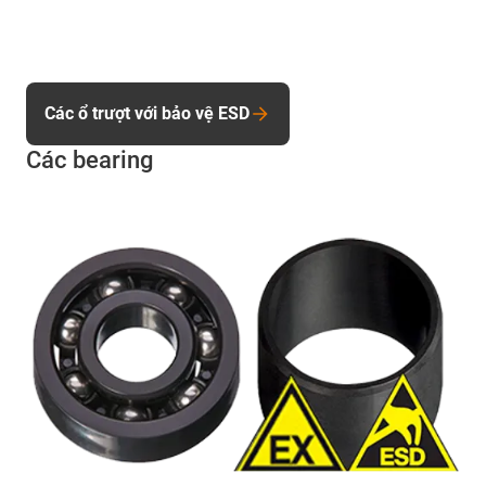
Các ổ trượt với bảo vệ ESD
Các bearing