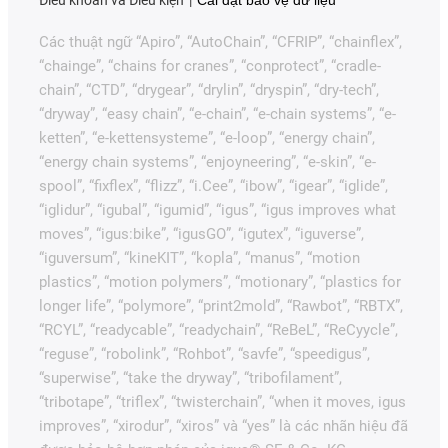
Các thuật ngữ “Apiro”, “AutoChain”, “CFRIP”, “chainflex”,
“chainge”, “chains for cranes”, “conprotect”, “cradle-
chain”, “CTD”, “drygear”, “drylin”, “dryspin”, “dry-tech”,
“dryway”, “easy chain”, “e-chain”, “e-chain systems”, “e-
ketten”, “e-kettensysteme”, “e-loop”, “energy chain”,
“energy chain systems”, “enjoyneering”, “e-skin”, “e-
spool”, “fixflex”, “flizz”, “i.Cee”, “ibow”, “igear”, “iglide”,
“iglidur”, “igubal”, “igumid”, “igus”, “igus improves what
moves”, “igus:bike”, “igusGO”, “igutex”, “iguverse”,
“iguversum”, “kineKIT”, “kopla”, “manus”, “motion
plastics”, “motion polymers”, “motionary”, “plastics for
longer life”, “polymore”, “print2mold”, “Rawbot”, “RBTX”,
“RCYL”, “readycable”, “readychain”, “ReBeL”, “ReCyycle”,
“reguse”, “robolink”, “Rohbot”, “savfe”, “speedigus”,
“superwise”, “take the dryway”, “tribofilament”,
“tribotape”, “triflex”, “twisterchain”, “when it moves, igus
improves”, “xirodur”, “xiros” và “yes” là các nhãn hiệu đã