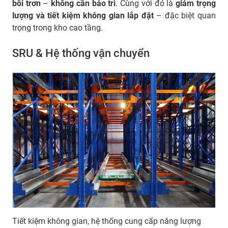
bôi trơn
–
không cần bảo trì
. Cùng với đó là
giảm trọng
lượng và tiết kiệm không gian lắp đặt
– đặc biệt quan
trọng trong kho cao tầng.
SRU & Hệ thống vận chuyển
Tiết kiệm không gian, hệ thống cung cấp năng lượng