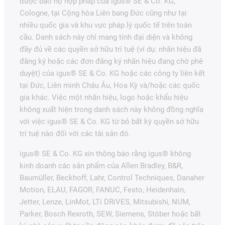
được bảo hộ hợp pháp của igus® SE & Co. KG,
Cologne, tại Cộng hòa Liên bang Đức cũng như tại
nhiều quốc gia và khu vực pháp lý quốc tế trên toàn
cầu. Danh sách này chỉ mang tính đại diện và không
đầy đủ về các quyền sở hữu trí tuệ (ví dụ: nhãn hiệu đã
đăng ký hoặc các đơn đăng ký nhãn hiệu đang chờ phê
duyệt) của igus® SE & Co. KG hoặc các công ty liên kết
tại Đức, Liên minh Châu Âu, Hoa Kỳ và/hoặc các quốc
gia khác. Việc một nhãn hiệu, logo hoặc khẩu hiệu
không xuất hiện trong danh sách này không đồng nghĩa
với việc igus® SE & Co. KG từ bỏ bất kỳ quyền sở hữu
trí tuệ nào đối với các tài sản đó.
igus® SE & Co. KG xin thông báo rằng igus® không
kinh doanh các sản phẩm của Allen Bradley, B&R,
Baumüller, Beckhoff, Lahr, Control Techniques, Danaher
Motion, ELAU, FAGOR, FANUC, Festo, Heidenhain,
Jetter, Lenze, LinMot, LTi DRiVES, Mitsubishi, NUM,
Parker, Bosch Rexroth, SEW, Siemens, Stöber hoặc bất