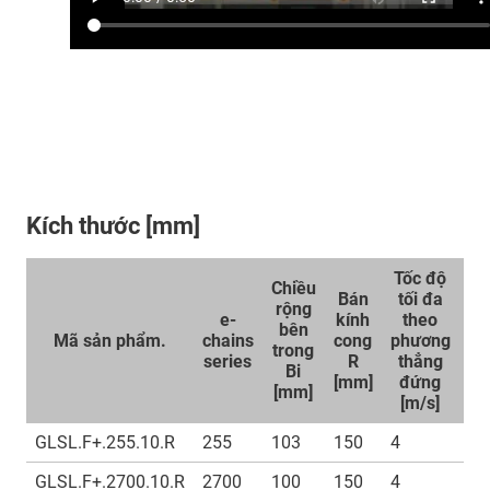
Kích thước [mm]
Tốc độ
Chiều
Tố
Bán
tối đa
rộng
t
e-
kính
theo
bên
t
Mã sản phẩm.
chains
cong
phương
trong
ph
series
R
thẳng
Bi
n
[mm]
đứng
[mm]
[
[m/s]
GLSL.F+.255.10.R
255
103
150
4
7
GLSL.F+.2700.10.R
2700
100
150
4
7