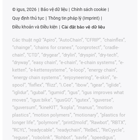
©
igus, 2026
Bảo vệ dữ liệu
Chính sách cookie
Quy định thủ tục
Thông tin pháp lý (Imprint)
Điều khoản và Điều kiện
Cài đặt bảo vệ dữ liệu
Các thuật ngữ “Apiro”, “AutoChain”, “CFRIP”, “chainflex”,
“chainge”, “chains for cranes”, “conprotect”, “cradle-
chain”, “CTD”, “drygear”, “drylin”, “dryspin”, “dry-tech”,
“dryway”, “easy chain”, “e-chain”, “e-chain systems”, “e-
ketten”, “e-kettensysteme”, “e-loop”, “energy chain”,
“energy chain systems”, “enjoyneering”, “e-skin”, “e-
spool”, “fixflex”, “flizz”, “i.Cee”, “ibow”, “igear”, “iglide”,
“iglidur”, “igubal”, “igumid”, “igus”, “igus improves what
moves”, “igus:bike”, “igusGO”, “igutex”, “iguverse”,
“iguversum”, “kineKIT”, “kopla”, “manus”, “motion
plastics”, “motion polymers”, “motionary”, “plastics for
longer life”, “polymore”, “print2mold”, “Rawbot”, “RBTX”,
“RCYL”, “readycable”, “readychain”, “ReBeL”, “ReCyycle”,
“reguse”, “robolink”, “Rohbot”, “savfe”, “speedigus”,