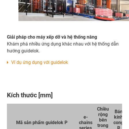
Giải pháp cho máy xếp dỡ và hệ thống nâng
Khám phá nhiều ứng dụng khác nhau với hệ thống dẫn
hướng guidelok.
Ví dụ ứng dụng với guidelok
Kích thước [mm]
Chiều
Bán
rộng
e-
kính
bên
Mã sản phẩm guidelok P
chains
cong
trong
series
R