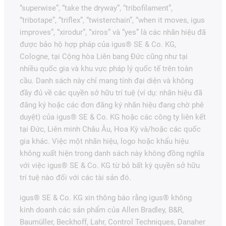
“superwise”, “take the dryway”, “tribofilament”,
“tribotape”, “triflex”, “twisterchain”, “when it moves, igus
improves”, “xirodur”, “xiros” và “yes” là các nhãn hiệu đã
được bảo hộ hợp pháp của igus® SE & Co. KG,
Cologne, tại Cộng hòa Liên bang Đức cũng như tại
nhiều quốc gia và khu vực pháp lý quốc tế trên toàn
cầu. Danh sách này chỉ mang tính đại diện và không
đầy đủ về các quyền sở hữu trí tuệ (ví dụ: nhãn hiệu đã
đăng ký hoặc các đơn đăng ký nhãn hiệu đang chờ phê
duyệt) của igus® SE & Co. KG hoặc các công ty liên kết
tại Đức, Liên minh Châu Âu, Hoa Kỳ và/hoặc các quốc
gia khác. Việc một nhãn hiệu, logo hoặc khẩu hiệu
không xuất hiện trong danh sách này không đồng nghĩa
với việc igus® SE & Co. KG từ bỏ bất kỳ quyền sở hữu
trí tuệ nào đối với các tài sản đó.
igus® SE & Co. KG xin thông báo rằng igus® không
kinh doanh các sản phẩm của Allen Bradley, B&R,
Baumüller, Beckhoff, Lahr, Control Techniques, Danaher