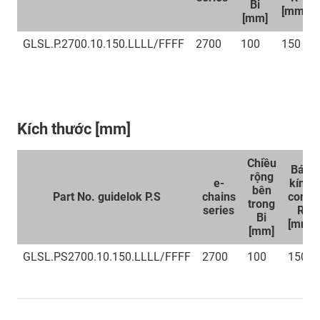
Bi
[mm]
[mm]
GLSL.P.2700.10.150.LLLL/FFFF
2700
100
150
Kích thước [mm]
Chiều
Bán
rộng
e-
kính
bên
Part No. guidelok P.S
chains
cong
trong
series
R
Bi
[mm]
[mm]
GLSL.PS2700.10.150.LLLL/FFFF
2700
100
150