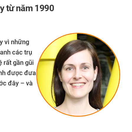
này từ năm 1990
ay vì những
anh các trụ
 rất gần gũi
ịnh được đưa
ước đây – và