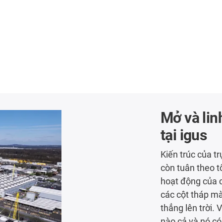
Mở và lin
tại igus
Kiến trúc của t
còn tuân theo t
hoạt động của c
các cột tháp m
thẳng lên trời.
nào cả và nó có