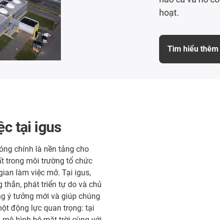
hoạt.
Tìm hiểu thêm
c tại igus
óng chính là nền tảng cho
t trong môi trường tổ chức
ian làm việc mở. Tại igus,
 thắn, phát triển tự do và chủ
g ý tưởng mới và giúp chúng
t động lực quan trọng: tại
 mô hình hệ mặt trời cùng với