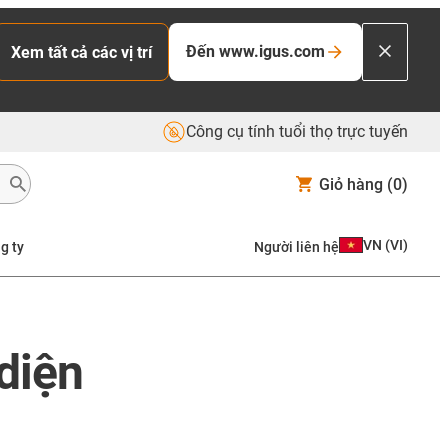
Đến www.igus.com
Xem tất cả các vị trí
Công cụ tính tuổi thọ trực tuyến
Giỏ hàng
(0)
VN
(
VI
)
g ty
Người liên hệ
diện