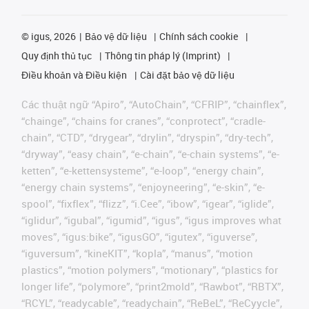
©
igus, 2026
Bảo vệ dữ liệu
Chính sách cookie
Quy định thủ tục
Thông tin pháp lý (Imprint)
Điều khoản và Điều kiện
Cài đặt bảo vệ dữ liệu
Các thuật ngữ “Apiro”, “AutoChain”, “CFRIP”, “chainflex”,
“chainge”, “chains for cranes”, “conprotect”, “cradle-
chain”, “CTD”, “drygear”, “drylin”, “dryspin”, “dry-tech”,
“dryway”, “easy chain”, “e-chain”, “e-chain systems”, “e-
ketten”, “e-kettensysteme”, “e-loop”, “energy chain”,
“energy chain systems”, “enjoyneering”, “e-skin”, “e-
spool”, “fixflex”, “flizz”, “i.Cee”, “ibow”, “igear”, “iglide”,
“iglidur”, “igubal”, “igumid”, “igus”, “igus improves what
moves”, “igus:bike”, “igusGO”, “igutex”, “iguverse”,
“iguversum”, “kineKIT”, “kopla”, “manus”, “motion
plastics”, “motion polymers”, “motionary”, “plastics for
longer life”, “polymore”, “print2mold”, “Rawbot”, “RBTX”,
“RCYL”, “readycable”, “readychain”, “ReBeL”, “ReCyycle”,