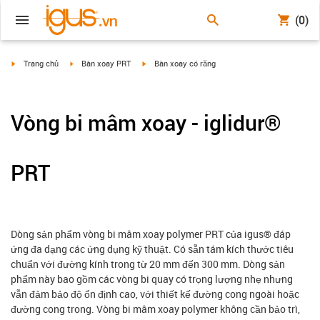
(0)
igus-icon-arrow-right
igus-icon-arrow-right
igus-icon-arrow-right
Trang chủ
Bàn xoay PRT
Bàn xoay có răng
Vòng bi mâm xoay - iglidur®
PRT
Dòng sản phẩm vòng bi mâm xoay polymer PRT của igus® đáp
ứng đa dạng các ứng dụng kỹ thuật. Có sẵn tám kích thước tiêu
chuẩn với đường kính trong từ 20 mm đến 300 mm. Dòng sản
phẩm này bao gồm các vòng bi quay có trọng lượng nhẹ nhưng
vẫn đảm bảo độ ổn định cao, với thiết kế đường cong ngoài hoặc
đường cong trong. Vòng bi mâm xoay polymer không cần bảo trì,