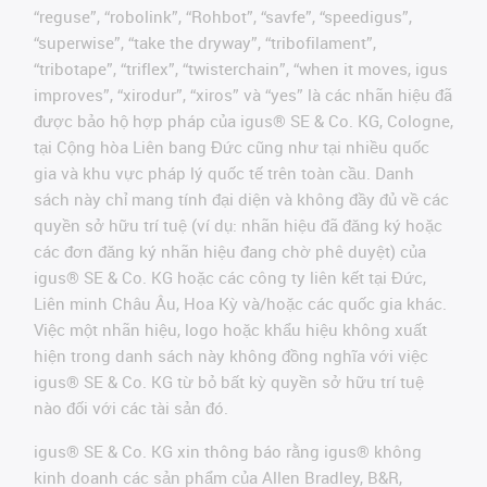
“reguse”, “robolink”, “Rohbot”, “savfe”, “speedigus”,
“superwise”, “take the dryway”, “tribofilament”,
“tribotape”, “triflex”, “twisterchain”, “when it moves, igus
improves”, “xirodur”, “xiros” và “yes” là các nhãn hiệu đã
được bảo hộ hợp pháp của igus® SE & Co. KG, Cologne,
tại Cộng hòa Liên bang Đức cũng như tại nhiều quốc
gia và khu vực pháp lý quốc tế trên toàn cầu. Danh
sách này chỉ mang tính đại diện và không đầy đủ về các
quyền sở hữu trí tuệ (ví dụ: nhãn hiệu đã đăng ký hoặc
các đơn đăng ký nhãn hiệu đang chờ phê duyệt) của
igus® SE & Co. KG hoặc các công ty liên kết tại Đức,
Liên minh Châu Âu, Hoa Kỳ và/hoặc các quốc gia khác.
Việc một nhãn hiệu, logo hoặc khẩu hiệu không xuất
hiện trong danh sách này không đồng nghĩa với việc
igus® SE & Co. KG từ bỏ bất kỳ quyền sở hữu trí tuệ
nào đối với các tài sản đó.
igus® SE & Co. KG xin thông báo rằng igus® không
kinh doanh các sản phẩm của Allen Bradley, B&R,