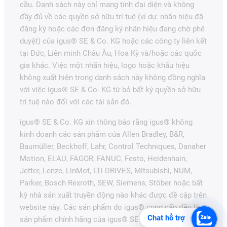
cầu. Danh sách này chỉ mang tính đại diện và không
đầy đủ về các quyền sở hữu trí tuệ (ví dụ: nhãn hiệu đã
đăng ký hoặc các đơn đăng ký nhãn hiệu đang chờ phê
duyệt) của igus® SE & Co. KG hoặc các công ty liên kết
tại Đức, Liên minh Châu Âu, Hoa Kỳ và/hoặc các quốc
gia khác. Việc một nhãn hiệu, logo hoặc khẩu hiệu
không xuất hiện trong danh sách này không đồng nghĩa
với việc igus® SE & Co. KG từ bỏ bất kỳ quyền sở hữu
trí tuệ nào đối với các tài sản đó.
igus® SE & Co. KG xin thông báo rằng igus® không
kinh doanh các sản phẩm của Allen Bradley, B&R,
Baumüller, Beckhoff, Lahr, Control Techniques, Danaher
Motion, ELAU, FAGOR, FANUC, Festo, Heidenhain,
Jetter, Lenze, LinMot, LTi DRiVES, Mitsubishi, NUM,
Parker, Bosch Rexroth, SEW, Siemens, Stöber hoặc bất
kỳ nhà sản xuất truyền động nào khác được đề cập trên
website này. Các sản phẩm do igus® cung cấp đều là
Chat hỗ trợ
sản phẩm chính hãng của igus® SE & Co. KG.