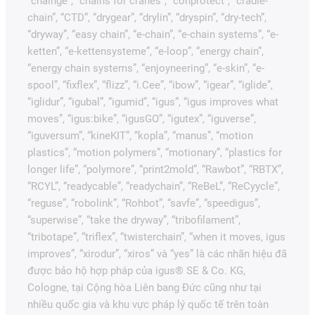
“chainge”, “chains for cranes”, “conprotect”, “cradle-
chain”, “CTD”, “drygear”, “drylin”, “dryspin”, “dry-tech”,
“dryway”, “easy chain”, “e-chain”, “e-chain systems”, “e-
ketten”, “e-kettensysteme”, “e-loop”, “energy chain”,
“energy chain systems”, “enjoyneering”, “e-skin”, “e-
spool”, “fixflex”, “flizz”, “i.Cee”, “ibow”, “igear”, “iglide”,
“iglidur”, “igubal”, “igumid”, “igus”, “igus improves what
moves”, “igus:bike”, “igusGO”, “igutex”, “iguverse”,
“iguversum”, “kineKIT”, “kopla”, “manus”, “motion
plastics”, “motion polymers”, “motionary”, “plastics for
longer life”, “polymore”, “print2mold”, “Rawbot”, “RBTX”,
“RCYL”, “readycable”, “readychain”, “ReBeL”, “ReCyycle”,
“reguse”, “robolink”, “Rohbot”, “savfe”, “speedigus”,
“superwise”, “take the dryway”, “tribofilament”,
“tribotape”, “triflex”, “twisterchain”, “when it moves, igus
improves”, “xirodur”, “xiros” và “yes” là các nhãn hiệu đã
được bảo hộ hợp pháp của igus® SE & Co. KG,
Cologne, tại Cộng hòa Liên bang Đức cũng như tại
nhiều quốc gia và khu vực pháp lý quốc tế trên toàn