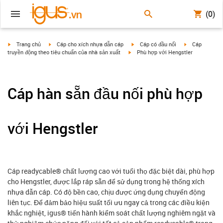
(0)
igus-icon-arrow-right
igus-icon-arrow-right
igus-icon-arrow-right
igus-icon-arrow
Trang chủ
Cáp cho xích nhựa dẫn cáp
Cáp có đầu nối
Cáp
igus-icon-arrow-right
truyền động theo tiêu chuẩn của nhà sản xuất
Phù hợp với Hengstler
Cáp hàn sẵn đầu nối phù hợp
với Hengstler
Cáp readycable® chất lượng cao với tuổi thọ đặc biệt dài, phù hợp
cho Hengstler, được lắp ráp sẵn để sử dụng trong hệ thống xích
nhựa dẫn cáp. Có độ bền cao, chịu được ứng dụng chuyển động
liên tục. Để đảm bảo hiệu suất tối ưu ngay cả trong các điều kiện
khắc nghiệt, igus® tiến hành kiểm soát chất lượng nghiêm ngặt và