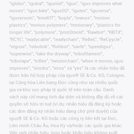
“iglidur”, “igubal”, “igumid”, “igus”, “igus improves what
moves”, “igus:bike”, “igusGO”, “igutex”, “iguverse”,
“iguversum”, “kineKIT”, “kopla”, “manus”, “motion
plastics”, “motion polymers”, “motionary”, “plastics for
longer life”, “polymore”, “print2mold”, “Rawbot”, “RBTX”,
“RCYL”, “readycable”, “readychain”, “ReBeL”, “ReCyycle”,
“reguse”, “robolink”, “Rohbot”, “savfe”, “speedigus”,
“superwise”, “take the dryway”, “tribofilament”,
“tribotape”, “triflex”, “twisterchain”, “when it moves, igus
improves”, “xirodur”, “xiros” và “yes” là các nhãn hiệu đã
được bảo hộ hợp pháp của igus® SE & Co. KG, Cologne,
tại Cộng hòa Liên bang Đức cũng như tại nhiều quốc
gia và khu vực pháp lý quốc tế trên toàn cầu. Danh
sách này chỉ mang tính đại diện và không đầy đủ về các
quyền sở hữu trí tuệ (ví dụ: nhãn hiệu đã đăng ký hoặc
các đơn đăng ký nhãn hiệu đang chờ phê duyệt) của
igus® SE & Co. KG hoặc các công ty liên kết tại Đức,
Liên minh Châu Âu, Hoa Kỳ và/hoặc các quốc gia khác.
Việc một nhãn hiệu, logo hoặc khẩu hiệu không xuất