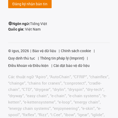
Đăng ký nhận bản tin
Ngôn ngữ:
Tiếng Việt
Quốc gia:
Việt Nam
©
igus, 2026
Bảo vệ dữ liệu
Chính sách cookie
Quy định thủ tục
Thông tin pháp lý (Imprint)
Điều khoản và Điều kiện
Cài đặt bảo vệ dữ liệu
Các thuật ngữ “Apiro”, “AutoChain”, “CFRIP”, “chainflex”,
“chainge”, “chains for cranes”, “conprotect”, “cradle-
chain”, “CTD”, “drygear”, “drylin”, “dryspin”, “dry-tech”,
“dryway”, “easy chain”, “e-chain”, “e-chain systems”, “e-
ketten”, “e-kettensysteme”, “e-loop”, “energy chain”,
“energy chain systems”, “enjoyneering”, “e-skin”, “e-
spool”, “fixflex”, “flizz”, “i.Cee”, “ibow”, “igear”, “iglide”,