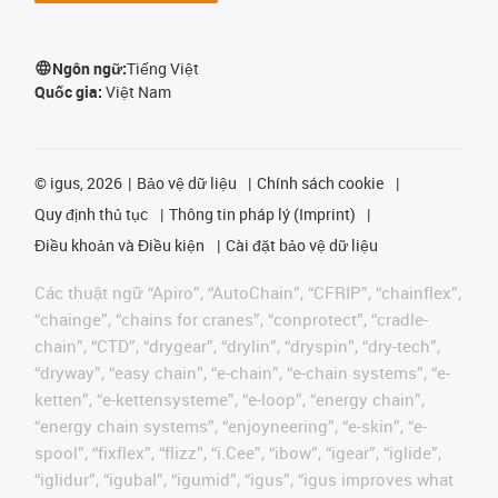
Ngôn ngữ:
Tiếng Việt
Quốc gia:
Việt Nam
©
igus, 2026
Bảo vệ dữ liệu
Chính sách cookie
Quy định thủ tục
Thông tin pháp lý (Imprint)
Điều khoản và Điều kiện
Cài đặt bảo vệ dữ liệu
Các thuật ngữ “Apiro”, “AutoChain”, “CFRIP”, “chainflex”,
“chainge”, “chains for cranes”, “conprotect”, “cradle-
chain”, “CTD”, “drygear”, “drylin”, “dryspin”, “dry-tech”,
“dryway”, “easy chain”, “e-chain”, “e-chain systems”, “e-
ketten”, “e-kettensysteme”, “e-loop”, “energy chain”,
“energy chain systems”, “enjoyneering”, “e-skin”, “e-
spool”, “fixflex”, “flizz”, “i.Cee”, “ibow”, “igear”, “iglide”,
“iglidur”, “igubal”, “igumid”, “igus”, “igus improves what