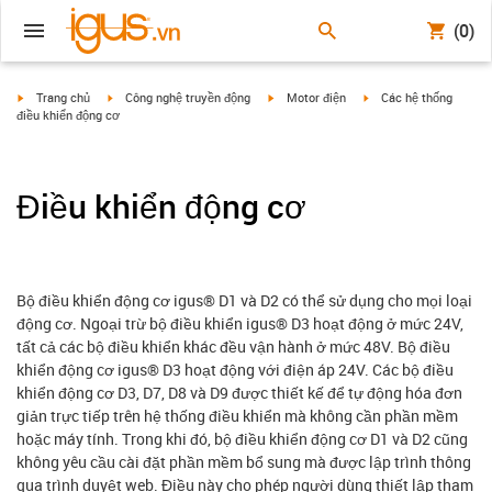
(0)
igus-icon-arrow-right
igus-icon-arrow-right
igus-icon-arrow-right
igus-icon-arrow-right
Trang chủ
Công nghệ truyền động
Motor điện
Các hệ thống
điều khiển động cơ
Điều khiển động cơ
Bộ điều khiển động cơ igus® D1 và D2 có thể sử dụng cho mọi loại
động cơ. Ngoại trừ bộ điều khiển igus® D3 hoạt động ở mức 24V,
tất cả các bộ điều khiển khác đều vận hành ở mức 48V. Bộ điều
khiển động cơ igus® D3 hoạt động với điện áp 24V. Các bộ điều
khiển động cơ D3, D7, D8 và D9 được thiết kế để tự động hóa đơn
giản trực tiếp trên hệ thống điều khiển mà không cần phần mềm
hoặc máy tính. Trong khi đó, bộ điều khiển động cơ D1 và D2 cũng
không yêu cầu cài đặt phần mềm bổ sung mà được lập trình thông
qua trình duyệt web. Điều này cho phép người dùng thiết lập tham