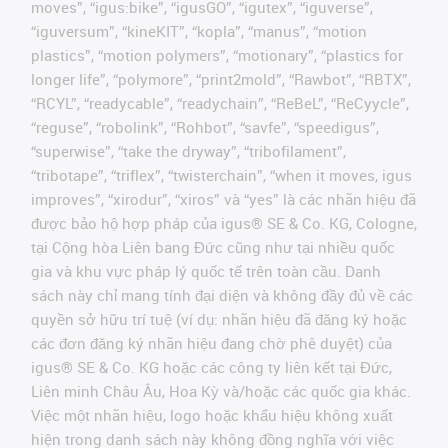
moves”, “igus:bike”, “igusGO”, “igutex”, “iguverse”,
“iguversum”, “kineKIT”, “kopla”, “manus”, “motion
plastics”, “motion polymers”, “motionary”, “plastics for
longer life”, “polymore”, “print2mold”, “Rawbot”, “RBTX”,
“RCYL”, “readycable”, “readychain”, “ReBeL”, “ReCyycle”,
“reguse”, “robolink”, “Rohbot”, “savfe”, “speedigus”,
“superwise”, “take the dryway”, “tribofilament”,
“tribotape”, “triflex”, “twisterchain”, “when it moves, igus
improves”, “xirodur”, “xiros” và “yes” là các nhãn hiệu đã
được bảo hộ hợp pháp của igus® SE & Co. KG, Cologne,
tại Cộng hòa Liên bang Đức cũng như tại nhiều quốc
gia và khu vực pháp lý quốc tế trên toàn cầu. Danh
sách này chỉ mang tính đại diện và không đầy đủ về các
quyền sở hữu trí tuệ (ví dụ: nhãn hiệu đã đăng ký hoặc
các đơn đăng ký nhãn hiệu đang chờ phê duyệt) của
igus® SE & Co. KG hoặc các công ty liên kết tại Đức,
Liên minh Châu Âu, Hoa Kỳ và/hoặc các quốc gia khác.
Việc một nhãn hiệu, logo hoặc khẩu hiệu không xuất
hiện trong danh sách này không đồng nghĩa với việc