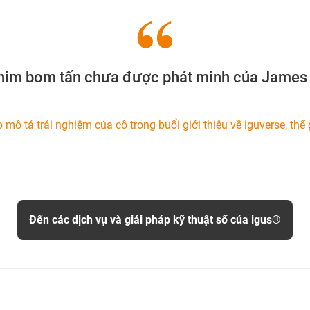
 phim bom tấn chưa được phát minh của James 
mô tả trải nghiệm của cô trong buổi giới thiệu về iguverse, thế g
Đến các dịch vụ và giải pháp kỹ thuật số của igus®