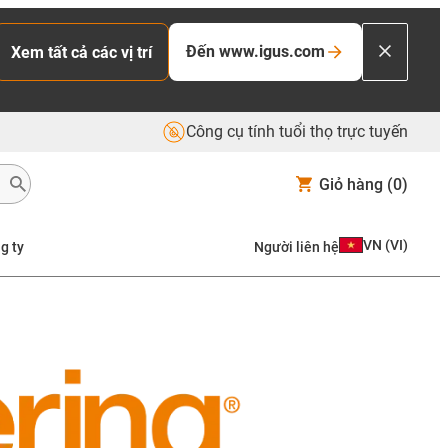
Đến www.igus.com
Xem tất cả các vị trí
Công cụ tính tuổi thọ trực tuyến
Giỏ hàng
(0)
VN
(
VI
)
g ty
Người liên hệ