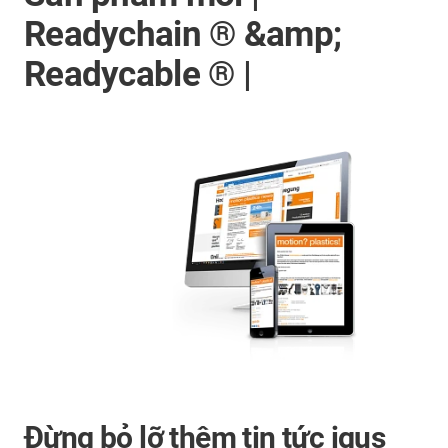
Readychain ® &amp;
Readycable ® |
Đừng bỏ lỡ thêm tin tức igus