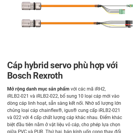
Cáp hybrid servo phù hợp với
Bosch Rexroth
Mở rộng danh mục sản phẩm
với các mã iRH2,
iRLB2‑021 và iRLB2‑022, bổ sung 10 loại cáp mới vào
dòng cáp linh hoạt, sẵn sàng kết nối. Nhờ số lượng lớn
chủng loại cáp chainflex®, igus® cung cấp iRLB2‑021
và 022 với 4 cấp chất lượng cáp khác nhau. Điểm khác
biệt đầu tiên nằm ở vật liệu vỏ cáp, cho phép lựa chọn
giữa PVC và PUR. Thứ hai, bán kính uốn cong thay đổi