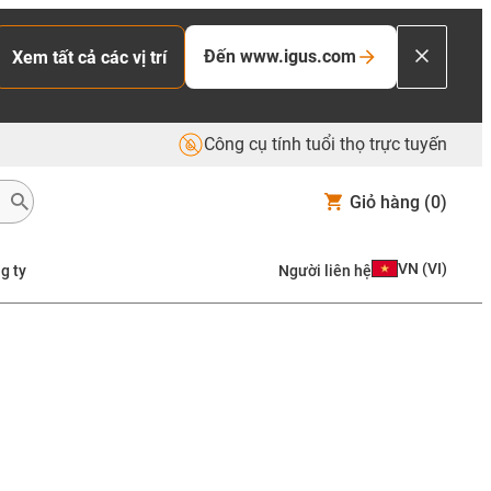
Đến www.igus.com
Xem tất cả các vị trí
Công cụ tính tuổi thọ trực tuyến
Giỏ hàng
(0)
VN
(
VI
)
g ty
Người liên hệ