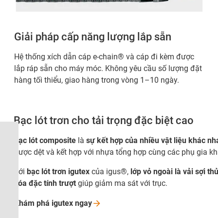
Giải pháp cấp năng lượng lắp sẵn
Hệ thống xích dẫn cáp e-chain® và cáp đi kèm được
lắp ráp sẵn cho máy móc. Không yêu cầu số lượng đặt
hàng tối thiểu, giao hàng trong vòng 1–10 ngày.
Bạc lót trơn cho tải trọng đặc biệt cao
Bạc lót composite
là
sự kết hợp của nhiều vật liệu khác nh
được dệt và kết hợp với nhựa tổng hợp cùng các phụ gia khá
Với
bạc lót trơn igutex
của igus®,
lớp vỏ ngoài là vải sợi th
hóa đặc tính trượt
giúp giảm ma sát với trục.
Khám phá igutex
ngay