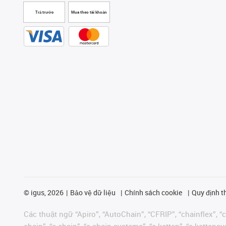
Trả trước
Mua theo tài khoản
©
igus, 2026
Bảo vệ dữ liệu
Chính sách cookie
Quy định t
Các thuật ngữ “Apiro”, “AutoChain”, “CFRIP”, “chainflex”, “ch