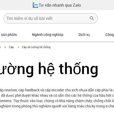
Tư vấn nhanh qua Zalo
n sản phẩm
Ngành công nghiệp
Dịch vụ
Công
igus-icon-arrow-right
igus-icon-arrow-right
p
Cáp
Cáp đo lường hệ thống
lường hệ thống
p resolver, cáp feedback và cáp encoder cho xích nhựa dẫn cáp phải là 
 đã được phê duyệt khác nhau và có sẵn cho các hệ thống của hầu hết c
iemens. Tùy thuộc vào loại, chúng có khả năng chậm cháy, chống chất 
 nghiệm trong phòng thử nghiệm igus® với hàng triệu chu kỳ trong e-c