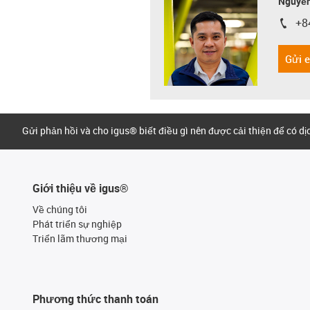
Nguyễn
+8
igus-i
Gửi 
Gửi phản hồi và cho igus® biết điều gì nên được cải thiện để có d
Giới thiệu về igus®
Về chúng tôi
Phát triển sự nghiệp
Triển lãm thương mại
Phương thức thanh toán