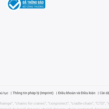
hủ tục
Thông tin pháp lý (Imprint)
Điều khoản và Điều kiện
Cài đặ
ainge”, “chains for cranes”, “conprotect”, “cradle-chain”, “CTD”, “d