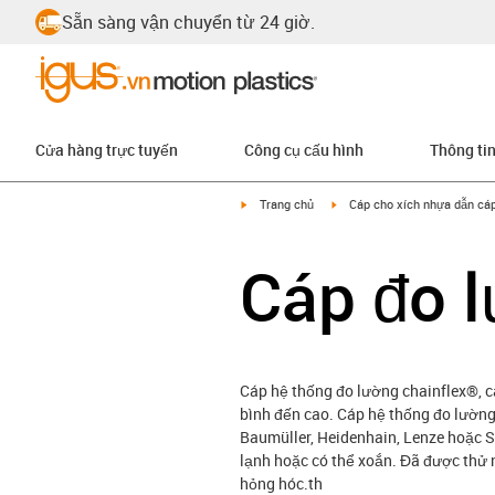
Sẵn sàng vận chuyển từ 24 giờ.
Cửa hàng trực tuyến
Công cụ cấu hình
Thông ti
igus-icon-arrow-right
igus-icon-arrow-right
Trang chủ
Cáp cho xích nhựa dẫn cá
Cáp đo 
Cáp hệ thống đo lường chainflex®, cá
bình đến cao. Cáp hệ thống đo lường
Baumüller, Heidenhain, Lenze hoặc S
lạnh hoặc có thể xoắn. Đã được thử
hỏng hóc.th