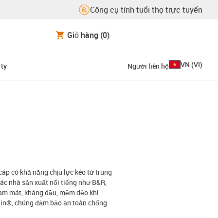
Công cụ tính tuổi thọ trực tuyến
Giỏ hàng
(0)
VN
(
VI
)
 ty
Người liên hệ
cáp có khả năng chịu lực kéo từ trung
ác nhà sản xuất nổi tiếng như B&R,
làm mát, kháng dầu, mềm dẻo khi
hain®, chúng đảm bảo an toàn chống