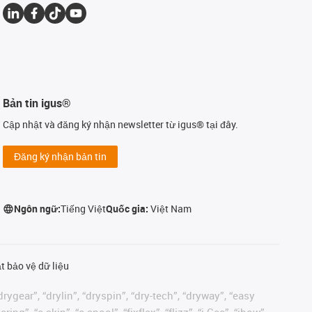
Bản tin igus®
Cập nhật và đăng ký nhận newsletter từ igus® tại đây.
Đăng ký nhận bản tin
Ngôn ngữ:
Tiếng Việt
Quốc gia:
Việt Nam
t bảo vệ dữ liệu
rygear”, “drylin”, “dryspin”, “dry-tech”, “dryway”, “easy