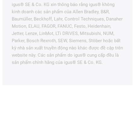
igus® SE & Co. KG xin thông báo rằng igus® không
kinh doanh các sản phẩm của Allen Bradley, B&R,
Baumüller, Beckhoff, Lahr, Control Techniques, Danaher
Motion, ELAU, FAGOR, FANUC, Festo, Heidenhain,
Jetter, Lenze, LinMot, LTi DRiVES, Mitsubishi, NUM,
Parker, Bosch Rexroth, SEW, Siemens, Stöber hoặc bất
kỳ nhà sản xuất truyền động nào khác được đề cập trên
website này. Các sản phẩm do igus® cung cấp đều là
sản phẩm chính hãng của igus® SE & Co. KG.