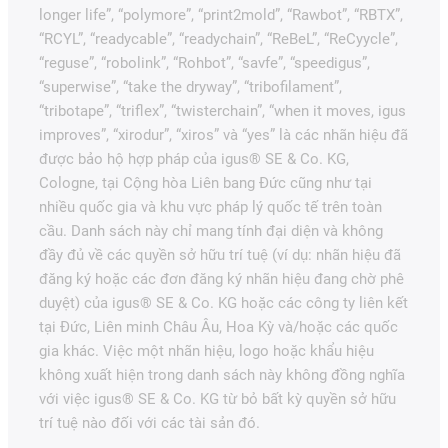
longer life”, “polymore”, “print2mold”, “Rawbot”, “RBTX”,
“RCYL”, “readycable”, “readychain”, “ReBeL”, “ReCyycle”,
“reguse”, “robolink”, “Rohbot”, “savfe”, “speedigus”,
“superwise”, “take the dryway”, “tribofilament”,
“tribotape”, “triflex”, “twisterchain”, “when it moves, igus
improves”, “xirodur”, “xiros” và “yes” là các nhãn hiệu đã
được bảo hộ hợp pháp của igus® SE & Co. KG,
Cologne, tại Cộng hòa Liên bang Đức cũng như tại
nhiều quốc gia và khu vực pháp lý quốc tế trên toàn
cầu. Danh sách này chỉ mang tính đại diện và không
đầy đủ về các quyền sở hữu trí tuệ (ví dụ: nhãn hiệu đã
đăng ký hoặc các đơn đăng ký nhãn hiệu đang chờ phê
duyệt) của igus® SE & Co. KG hoặc các công ty liên kết
tại Đức, Liên minh Châu Âu, Hoa Kỳ và/hoặc các quốc
gia khác. Việc một nhãn hiệu, logo hoặc khẩu hiệu
không xuất hiện trong danh sách này không đồng nghĩa
với việc igus® SE & Co. KG từ bỏ bất kỳ quyền sở hữu
trí tuệ nào đối với các tài sản đó.