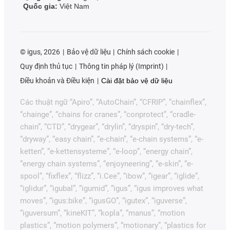
Quốc gia:
Việt Nam
©
igus, 2026
Bảo vệ dữ liệu
Chính sách cookie
Quy định thủ tục
Thông tin pháp lý (Imprint)
Điều khoản và Điều kiện
Cài đặt bảo vệ dữ liệu
Các thuật ngữ “Apiro”, “AutoChain”, “CFRIP”, “chainflex”,
“chainge”, “chains for cranes”, “conprotect”, “cradle-
chain”, “CTD”, “drygear”, “drylin”, “dryspin”, “dry-tech”,
“dryway”, “easy chain”, “e-chain”, “e-chain systems”, “e-
ketten”, “e-kettensysteme”, “e-loop”, “energy chain”,
“energy chain systems”, “enjoyneering”, “e-skin”, “e-
spool”, “fixflex”, “flizz”, “i.Cee”, “ibow”, “igear”, “iglide”,
“iglidur”, “igubal”, “igumid”, “igus”, “igus improves what
moves”, “igus:bike”, “igusGO”, “igutex”, “iguverse”,
“iguversum”, “kineKIT”, “kopla”, “manus”, “motion
plastics”, “motion polymers”, “motionary”, “plastics for