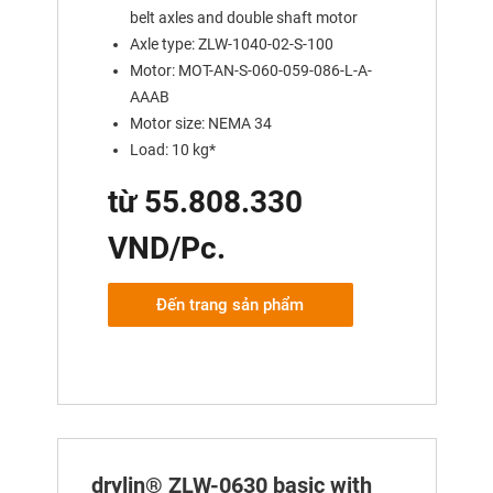
belt axles and double shaft motor
Axle type: ZLW-1040-02-S-100
Motor: MOT-AN-S-060-059-086-L-A-
AAAB
Motor size: NEMA 34
Load: 10 kg*
từ 55.808.330
VND/Pc.
Đến trang sản phẩm
drylin® ZLW-0630 basic with