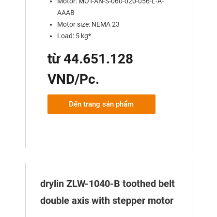
Motor: MOT-AN-S-060-020-056-L-A-
AAAB
Motor size: NEMA 23
Load: 5 kg*
từ 44.651.128
VND/Pc.
Đến trang sản phẩm
drylin ZLW-1040-B toothed belt
double axis with stepper motor