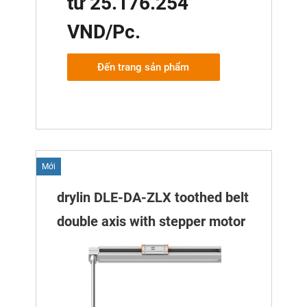
từ 25.176.254
VND/Pc.
Đến trang sản phẩm
Mới
drylin DLE-DA-ZLX toothed belt
double axis with stepper motor