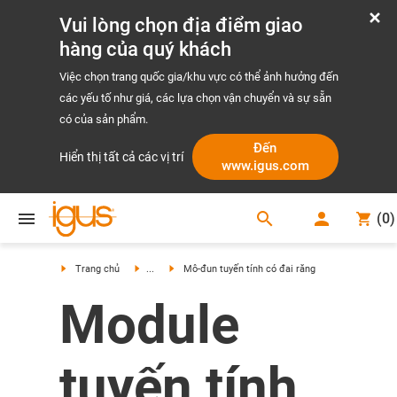
Vui lòng chọn địa điểm giao
hàng của quý khách
Việc chọn trang quốc gia/khu vực có thể ảnh hưởng đến
các yếu tố như giá, các lựa chọn vận chuyển và sự sẵn
có của sản phẩm.
Đến
Hiển thị tất cả các vị trí
www.igus.com
search
(
0
)
search
Trang chủ
...
Mô-đun tuyến tính có đai răng
Module
tuyến tính