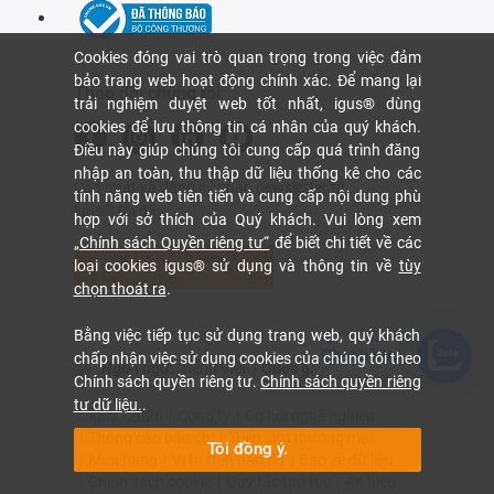
Cookies đóng vai trò quan trọng trong việc đảm
bảo trang web hoạt động chính xác. Để mang lại
Theo dõi chúng tôi
trải nghiệm duyệt web tốt nhất, igus® dùng
cookies để lưu thông tin cá nhân của quý khách.
Điều này giúp chúng tôi cung cấp quá trình đăng
nhập an toàn, thu thập dữ liệu thống kê cho các
Cập nhật và đăng ký nhận newsletter từ
tính năng web tiên tiến và cung cấp nội dung phù
igus® tại đây.
hợp với sở thích của Quý khách. Vui lòng xem
„Chính sách Quyền riêng tư“
để biết chi tiết về các
loại cookies igus® sử dụng và thông tin về
tùy
Đăng ký nhận bản tin
chọn thoát ra
.
Bằng việc tiếp tục sử dụng trang web, quý khách
Chat hỗ trợ
chấp nhận việc sử dụng cookies của chúng tôi theo
Ngôn ngữ:
Tiếng Việt
|
Quốc gia:
Việt Nam
Chính sách quyền riêng tư.
Chính sách quyền riêng
tư dữ liệu.
.
© igus,
2026
|
Công ty
|
Cơ hội nghề nghiệp
|
Thông cáo báo chí
|
Triển lãm thương mại
Tôi đồng ý.
|
Mua hàng
|
Vị trí trên bản đồ
|
Bảo vệ dữ liệu
|
Chính sách cookie
|
Quy tắc thủ tục
|
Ấn hiệu