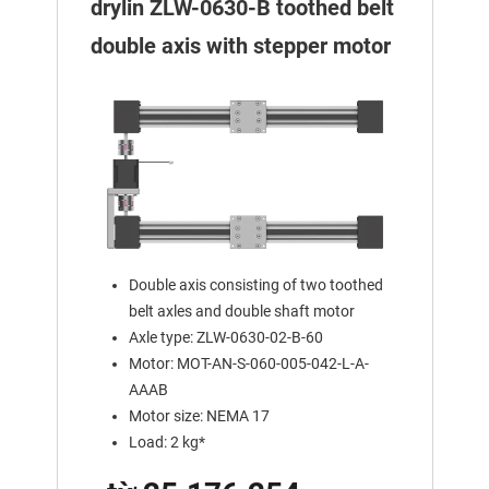
drylin ZLW-0630-B toothed belt
double axis with stepper motor
Double axis consisting of two toothed
belt axles and double shaft motor
Axle type: ZLW-0630-02-B-60
Motor: MOT-AN-S-060-005-042-L-A-
AAAB
Motor size: NEMA 17
Load: 2 kg*